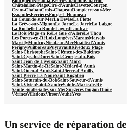
Bourgneuf
Breuil-la-Réorte
Chambon
Charron
Châtelaillon-Plage
Ciré-d'Aunis
Clavette
Courçon
Cram-Chaban
Croix-Chapeau
Dompierre-sur-Mer
Esnandes
Ferrières
Forges
L'Houmeau
La Couarde-sur-Mer
La Devise
La Flotte
La Grève-sur-Mignon
La Jarne
La Jarrie
La Laigne
La Rochelle
La Ronde
Lagord
Landrais
Le Bois-Plage-en-Ré
Le Gué-d'Alleré
Le Thou
Les Portes-en-Ré
Loix
Longèves
Marans
Marsais
Marsilly
Montroy
Nieul-sur-Mer
Nuaillé-d'Aunis
Périgny
Puilboreau
Puyravault
Rivedoux-Plage
Saint-Christophe
Saint-Clément-des-Baleines
Saint-Cyr-du-Doret
Saint-Georges-du-Bois
Saint-Jean-de-Liversay
Saint-Mard
Saint-Martin-de-Ré
Saint-Médard-d'Aunis
Saint-Ouen-d'Aunis
Saint-Pierre-d'Amilly
Saint-Pierre-La-Noue
Saint-Rogatien
Saint-Saturnin-du-Bois
Saint-Sauveur-d'Aunis
Saint-Vivien
Saint-Xandre
Sainte-Marie-de-Ré
Sainte-Soulle
Salles-sur-Mer
Surgères
Taugon
Thairé
Vérines
Villedoux
Virson
Vouhé
Yves
Un service de réparation de