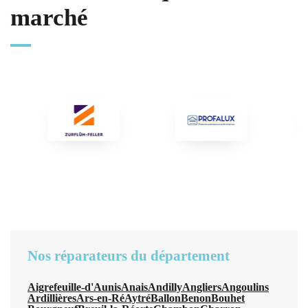
marché
Nos réparateurs du département
Aigrefeuille-d'Aunis
Anais
Andilly
Angliers
Angoulins
Ardillières
Ars-en-Ré
Aytré
Ballon
Benon
Bouhet