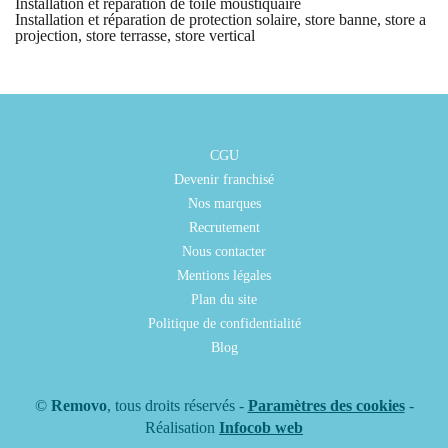
Installation et réparation de toile moustiquaire
Installation et réparation de protection solaire, store banne, store a
projection, store terrasse, store vertical
CGU
Devenir franchisé
Nos marques
Recrutement
Nous contacter
Mentions légales
Plan du site
Politique de confidentialité
Blog
©
Removo
, tous droits réservés -
Paramètres des cookies
-
Réalisation
Infocob web