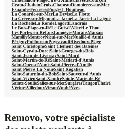
Châtelaillon-Plage
Ciré-d'Aunis
Clavette
Courçon
Cram-Chaban
Croix-Chapeau
Dompierre-sur-Mer
Esnandes
Ferrières
Forges
L'Houmeau
La Couarde-sur-Mer
La Devise
La Flotte
La Grève-sur-Mignon
La Jarne
La Jarrie
La Laigne
La Rochelle
La Ronde
Lagord
Landrais
Le Bois-Plage-en-Ré
Le Gué-d'Alleré
Le Thou
Les Portes-en-Ré
Loix
Longèves
Marans
Marsais
Marsilly
Montroy
Nieul-sur-Mer
Nuaillé-d'Aunis
Périgny
Puilboreau
Puyravault
Rivedoux-Plage
Saint-Christophe
Saint-Clément-des-Baleines
Saint-Cyr-du-Doret
Saint-Georges-du-Bois
Saint-Jean-de-Liversay
Saint-Mard
Saint-Martin-de-Ré
Saint-Médard-d'Aunis
Saint-Ouen-d'Aunis
Saint-Pierre-d'Amilly
Saint-Pierre-La-Noue
Saint-Rogatien
Saint-Saturnin-du-Bois
Saint-Sauveur-d'Aunis
Saint-Vivien
Saint-Xandre
Sainte-Marie-de-Ré
Sainte-Soulle
Salles-sur-Mer
Surgères
Taugon
Thairé
Vérines
Villedoux
Virson
Vouhé
Yves
Removo, votre spécialiste