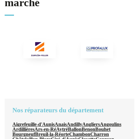
marché
Nos réparateurs du département
Aigrefeuille-d'Aunis
Anais
Andilly
Angliers
Angoulins
Ardillières
Ars-en-Ré
Aytré
Ballon
Benon
Bouhet
Bourgneuf
Breuil-la-Réorte
Chambon
Charron