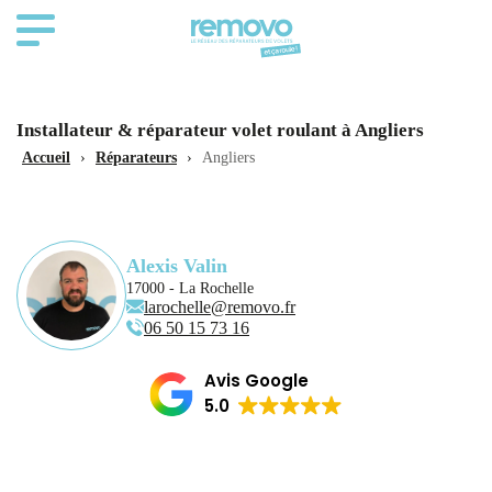
Installateur & réparateur volet roulant à Angliers
Accueil
›
Réparateurs
›
Angliers
Alexis Valin
17000 - La Rochelle
larochelle@removo.fr
06 50 15 73 16
Avis Google
5.0