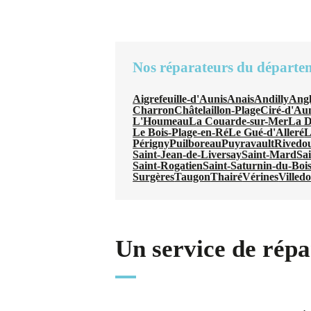
Nos réparateurs du départe
Aigrefeuille-d'Aunis
Anais
Andilly
Angl
Charron
Châtelaillon-Plage
Ciré-d'Au
L'Houmeau
La Couarde-sur-Mer
La D
Le Bois-Plage-en-Ré
Le Gué-d'Alleré
L
Périgny
Puilboreau
Puyravault
Rivedo
Saint-Jean-de-Liversay
Saint-Mard
Sa
Saint-Rogatien
Saint-Saturnin-du-Boi
Surgères
Taugon
Thairé
Vérines
Villed
Un service de répa