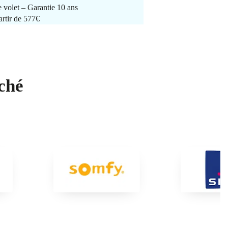
e volet – Garantie 10 ans
artir de 577€
ché