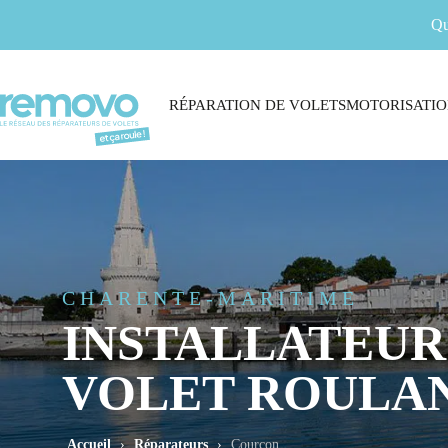
Qu
RÉPARATION DE VOLETS
MOTORISATIO
CHARENTE-MARITIME
INSTALLATEUR
VOLET ROULA
Accueil
›
Réparateurs
›
Courçon