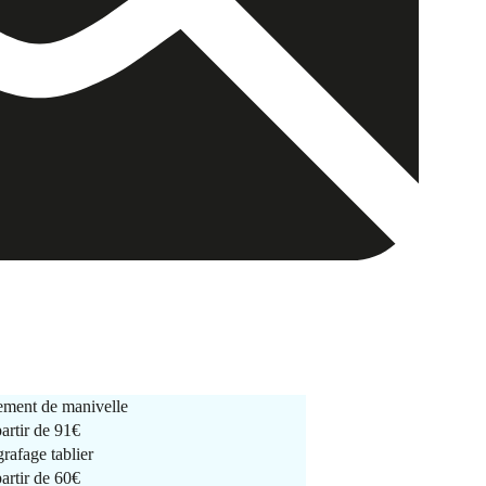
ment de manivelle
partir de
91€
rafage tablier
partir de
60€