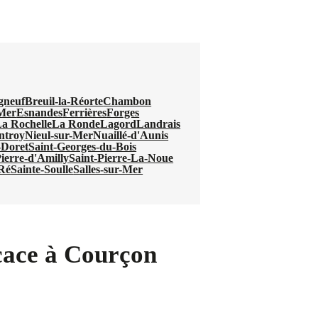
gneuf
Breuil-la-Réorte
Chambon
Mer
Esnandes
Ferrières
Forges
a Rochelle
La Ronde
Lagord
Landrais
ntroy
Nieul-sur-Mer
Nuaillé-d'Aunis
-Doret
Saint-Georges-du-Bois
Pierre-d'Amilly
Saint-Pierre-La-Noue
-Ré
Sainte-Soulle
Salles-sur-Mer
icace à Courçon