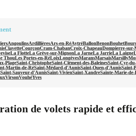
ment
iers
Angoulins
Ardillières
Ars-en-Ré
Aytré
Ballon
Benon
Bouhet
Bour
nis
Clavette
Courçon
Cram-Chaban
Croix-Chapeau
Dompierre-sur-
evise
La Flotte
La Grève-sur-Mignon
La Jarne
La Jarrie
La Laigne
L
e Thou
Les Portes-en-Ré
Loix
Longèves
Marans
Marsais
Marsilly
Mo
ux-Plage
Saint-Christophe
Saint-Clément-des-Baleines
Saint-Cyr-du
int-Martin-de-Ré
Saint-Médard-d'Aunis
Saint-Ouen-d'Aunis
Saint-
s
Saint-Sauveur-d'Aunis
Saint-Vivien
Saint-Xandre
Sainte-Marie-de
oux
Virson
Vouhé
Yves
ration de volets rapide et eff