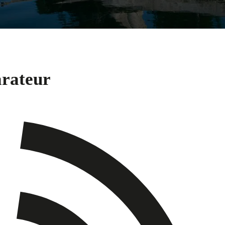
arateur