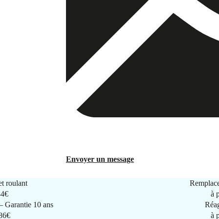
Envoyer un message
t roulant
Remplace
44€
à 
 Garantie 10 ans
Réag
286€
à 