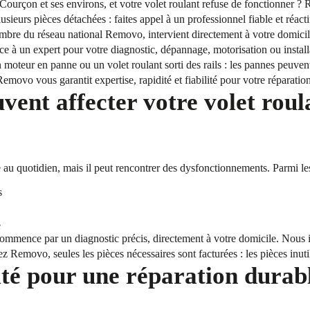
Courçon et ses environs, et votre volet roulant refuse de fonctionner 
sieurs pièces détachées : faites appel à un professionnel fiable et réac
embre du réseau national Removo, intervient directement à votre domicil
nce à un expert pour votre diagnostic, dépannage, motorisation ou instal
 moteur en panne ou un volet roulant sorti des rails : les pannes peuve
emovo vous garantit expertise, rapidité et fiabilité pour votre réparatio
vent affecter votre volet roul
que au quotidien, mais il peut rencontrer des dysfonctionnements. Parmi le
s
e
commence par un diagnostic précis, directement à votre domicile. Nous i
z Removo, seules les pièces nécessaires sont facturées : les pièces inutil
ité pour une réparation durab