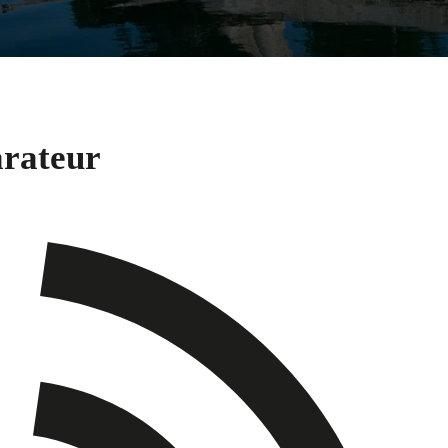
arateur