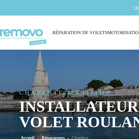
Qu
RÉPARATION DE VOLETS
MOTORISATIO
CHARENTE-MARITIME
INSTALLATEUR
VOLET ROULA
Accueil
›
Réparateurs
›
Chambon