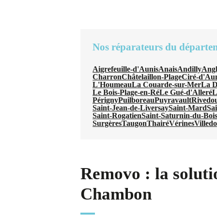
Nos réparateurs du départe
Aigrefeuille-d'Aunis
Anais
Andilly
Angl
Charron
Châtelaillon-Plage
Ciré-d'Au
L'Houmeau
La Couarde-sur-Mer
La D
Le Bois-Plage-en-Ré
Le Gué-d'Alleré
L
Périgny
Puilboreau
Puyravault
Rivedo
Saint-Jean-de-Liversay
Saint-Mard
Sa
Saint-Rogatien
Saint-Saturnin-du-Boi
Surgères
Taugon
Thairé
Vérines
Villed
Removo : la soluti
Chambon