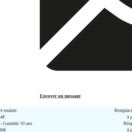
Envoyer un message
t roulant
Remplace
44€
à 
 Garantie 10 ans
Réag
286€
à 