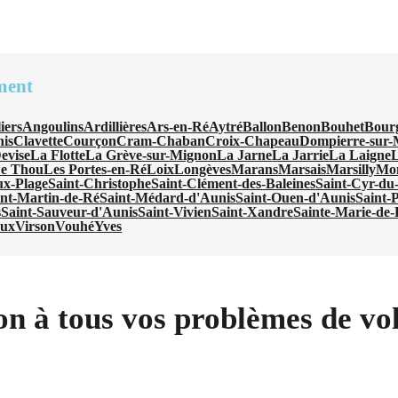
ment
iers
Angoulins
Ardillières
Ars-en-Ré
Aytré
Ballon
Benon
Bouhet
Bour
nis
Clavette
Courçon
Cram-Chaban
Croix-Chapeau
Dompierre-sur-
evise
La Flotte
La Grève-sur-Mignon
La Jarne
La Jarrie
La Laigne
L
e Thou
Les Portes-en-Ré
Loix
Longèves
Marans
Marsais
Marsilly
Mo
ux-Plage
Saint-Christophe
Saint-Clément-des-Baleines
Saint-Cyr-du
int-Martin-de-Ré
Saint-Médard-d'Aunis
Saint-Ouen-d'Aunis
Saint-
s
Saint-Sauveur-d'Aunis
Saint-Vivien
Saint-Xandre
Sainte-Marie-de
oux
Virson
Vouhé
Yves
on à tous vos problèmes de vol