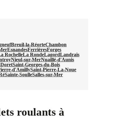
gneuf
Breuil-la-Réorte
Chambon
Mer
Esnandes
Ferrières
Forges
a Rochelle
La Ronde
Lagord
Landrais
ntroy
Nieul-sur-Mer
Nuaillé-d'Aunis
-Doret
Saint-Georges-du-Bois
Pierre-d'Amilly
Saint-Pierre-La-Noue
-Ré
Sainte-Soulle
Salles-sur-Mer
ets roulants à