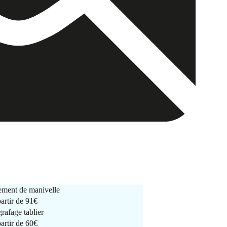
ment de manivelle
partir de
91€
rafage tablier
partir de
60€