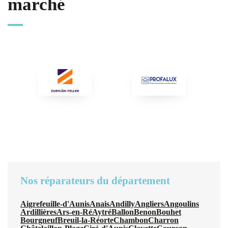
marché
Nos réparateurs du département
Aigrefeuille-d'Aunis
Anais
Andilly
Angliers
Angoulins
Ardillières
Ars-en-Ré
Aytré
Ballon
Benon
Bouhet
Bourgneuf
Breuil-la-Réorte
Chambon
Charron