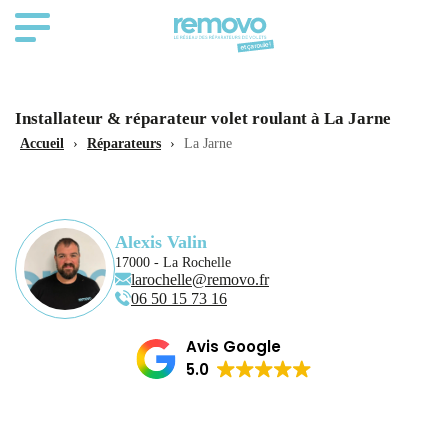
Installateur & réparateur volet roulant à La Jarne
Accueil
›
Réparateurs
›
La Jarne
Alexis Valin
17000 - La Rochelle
larochelle@removo.fr
06 50 15 73 16
Avis Google
5.0