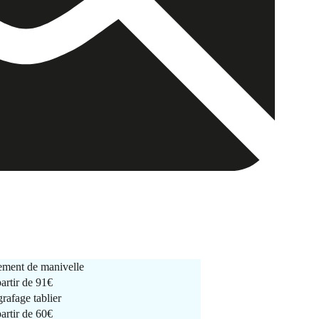
ment de manivelle
partir de
91€
rafage tablier
partir de
60€