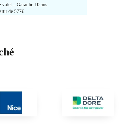
e volet – Garantie 10 ans
artir de 577€
ché