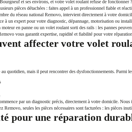
Bourgneuf et ses environs, et votre volet roulant refuse de fonctionne
sieurs pièces détachées : faites appel à un professionnel fiable et réac
embre du réseau national Removo, intervient directement à votre domicil
nce à un expert pour votre diagnostic, dépannage, motorisation ou instal
 moteur en panne ou un volet roulant sorti des rails : les pannes peuve
emovo vous garantit expertise, rapidité et fiabilité pour votre réparatio
vent affecter votre volet roul
que au quotidien, mais il peut rencontrer des dysfonctionnements. Parmi le
s
e
commence par un diagnostic précis, directement à votre domicile. Nous i
z Removo, seules les pièces nécessaires sont facturées : les pièces inutil
ité pour une réparation durab