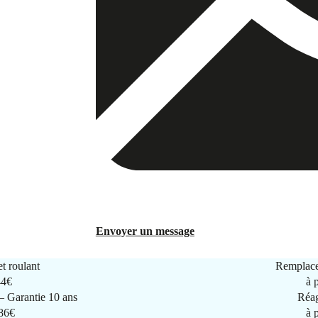
Envoyer un message
t roulant
Remplace
44€
à 
 Garantie 10 ans
Réag
286€
à 