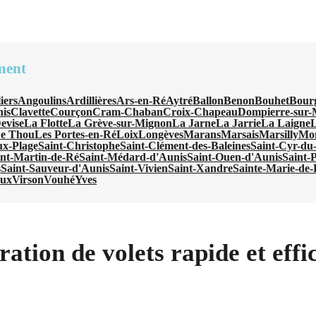
ment
iers
Angoulins
Ardillières
Ars-en-Ré
Aytré
Ballon
Benon
Bouhet
Bour
nis
Clavette
Courçon
Cram-Chaban
Croix-Chapeau
Dompierre-sur-
evise
La Flotte
La Grève-sur-Mignon
La Jarne
La Jarrie
La Laigne
L
e Thou
Les Portes-en-Ré
Loix
Longèves
Marans
Marsais
Marsilly
Mo
ux-Plage
Saint-Christophe
Saint-Clément-des-Baleines
Saint-Cyr-du
int-Martin-de-Ré
Saint-Médard-d'Aunis
Saint-Ouen-d'Aunis
Saint-
s
Saint-Sauveur-d'Aunis
Saint-Vivien
Saint-Xandre
Sainte-Marie-de
oux
Virson
Vouhé
Yves
ration de volets rapide et eff