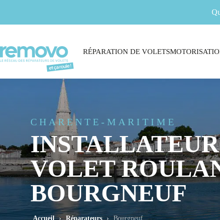
Qu
RÉPARATION DE VOLETS
MOTORISATIO
CHARENTE-MARITIME
INSTALLATEUR
VOLET ROULAN
BOURGNEUF
Accueil
›
Réparateurs
›
Bourgneuf