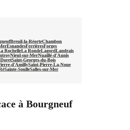
gneuf
Breuil-la-Réorte
Chambon
Mer
Esnandes
Ferrières
Forges
a Rochelle
La Ronde
Lagord
Landrais
ntroy
Nieul-sur-Mer
Nuaillé-d'Aunis
-Doret
Saint-Georges-du-Bois
Pierre-d'Amilly
Saint-Pierre-La-Noue
-Ré
Sainte-Soulle
Salles-sur-Mer
icace à Bourgneuf