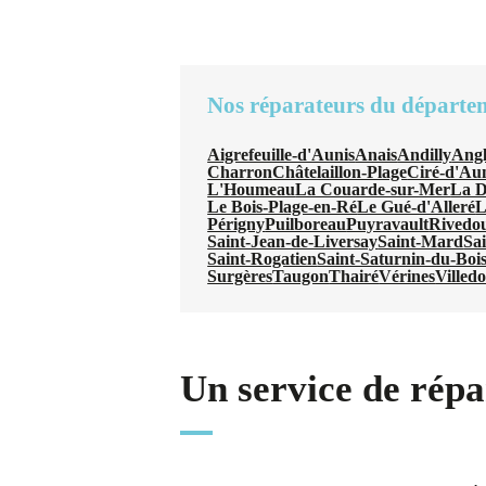
Nos réparateurs du départe
Aigrefeuille-d'Aunis
Anais
Andilly
Angl
Charron
Châtelaillon-Plage
Ciré-d'Au
L'Houmeau
La Couarde-sur-Mer
La D
Le Bois-Plage-en-Ré
Le Gué-d'Alleré
L
Périgny
Puilboreau
Puyravault
Rivedo
Saint-Jean-de-Liversay
Saint-Mard
Sa
Saint-Rogatien
Saint-Saturnin-du-Boi
Surgères
Taugon
Thairé
Vérines
Villed
Un service de répa