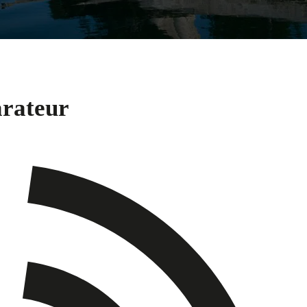
arateur