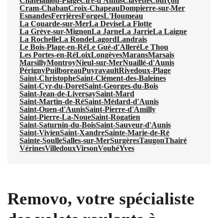
Châtelaillon-Plage
Ciré-d'Aunis
Clavette
Courçon
Cram-Chaban
Croix-Chapeau
Dompierre-sur-Mer
Esnandes
Ferrières
Forges
L'Houmeau
La Couarde-sur-Mer
La Devise
La Flotte
La Grève-sur-Mignon
La Jarne
La Jarrie
La Laigne
La Rochelle
La Ronde
Lagord
Landrais
Le Bois-Plage-en-Ré
Le Gué-d'Alleré
Le Thou
Les Portes-en-Ré
Loix
Longèves
Marans
Marsais
Marsilly
Montroy
Nieul-sur-Mer
Nuaillé-d'Aunis
Périgny
Puilboreau
Puyravault
Rivedoux-Plage
Saint-Christophe
Saint-Clément-des-Baleines
Saint-Cyr-du-Doret
Saint-Georges-du-Bois
Saint-Jean-de-Liversay
Saint-Mard
Saint-Martin-de-Ré
Saint-Médard-d'Aunis
Saint-Ouen-d'Aunis
Saint-Pierre-d'Amilly
Saint-Pierre-La-Noue
Saint-Rogatien
Saint-Saturnin-du-Bois
Saint-Sauveur-d'Aunis
Saint-Vivien
Saint-Xandre
Sainte-Marie-de-Ré
Sainte-Soulle
Salles-sur-Mer
Surgères
Taugon
Thairé
Vérines
Villedoux
Virson
Vouhé
Yves
Removo, votre spécialiste