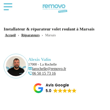
Installateur & réparateur volet roulant à Marsais
Accueil
›
Réparateurs
›
Marsais
Alexis Valin
17000 - La Rochelle
larochelle@removo.fr
06 50 15 73 16
Avis Google
5.0