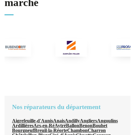
marché
Nos réparateurs du département
Aigrefeuille-d'Aunis
Anais
Andilly
Angliers
Angoulins
Ardillières
Ars-en-Ré
Aytré
Ballon
Benon
Bouhet
Bourgneuf
Breuil-la-Réorte
Chambon
Charron