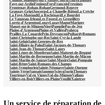
Coulon
Coulonges-sur-l'Autize
Cours
Échiré
Épannes
Faye-sur-Ardin
Fenioux
Fors
François
Fressines
Frontenay-Rohan-Rohan
Germond-Rouvre
Granzay-Gript
Juscorps
La Chapelle-Bâton
La Crèche
La Foye-Monjault
La Rochénard
Le Bourdet
Le Vanneau-Irleau
Les Fosses
Les Groseillers
Loretz-d'Argenton
Louzy
Luzay
Magné
Marigny
Mauzé-sur-le-Mignon
Niort
Pamplie
Pas-de-Jeu
Plaine-d'Argenson
Plaine-et-Vallées
Prahecq
Prailles-La Couarde
Prin-Deyrançon
Puihardy
Romans
Saint-Christophe-sur-Roc
Saint-Cyr-la-Lande
Saint-Gelais
Saint-Georges-de-Rex
Saint-Hilaire-la-Palud
Saint-Jacques-de-Thouars
Saint-Jean-de-Thouars
Saint-Laurs
Saint-Léger-de-Montbrun
Saint-Maixent-de-Beugné
Saint-Martin-de-Bernegoue
Saint-Martin-de-Mâcon
Saint-Martin-de-Sanzay
Saint-Maxire
Saint-Pompain
Saint-Rémy
Saint-Romans-des-Champs
Saint-Symphorien
Sainte-Néomaye
Sainte-Ouenne
Sainte-Verge
Sansais
Saumur
Sciecq
Surin
Thouars
Tourtenay
Val en Vignes
Val-du-Mignon
Vallans
Villiers-en-Bois
Villiers-en-Plaine
Vouillé
Xaintray
Un service de réparation de