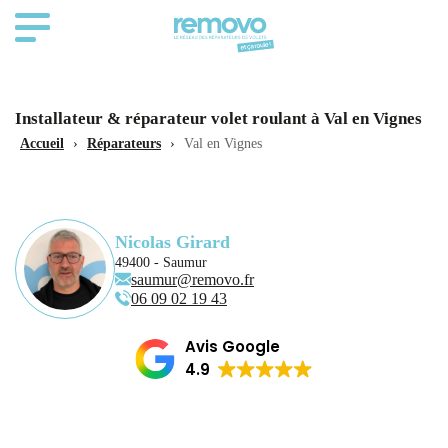
Installateur & réparateur volet roulant à Val en Vignes
Accueil
›
Réparateurs
›
Val en Vignes
Nicolas Girard
49400 - Saumur
saumur@removo.fr
06 09 02 19 43
Avis Google
4.9