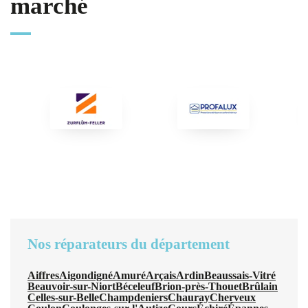
marché
Nos réparateurs du département
Aiffres
Aigondigné
Amuré
Arçais
Ardin
Beaussais-Vitré
Beauvoir-sur-Niort
Béceleuf
Brion-près-Thouet
Brûlain
Celles-sur-Belle
Champdeniers
Chauray
Cherveux