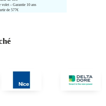
e volet – Garantie 10 ans
artir de 577€
ché