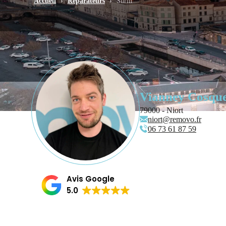
Accueil
›
Réparateurs
›
Surin
Vianney Cosqu
79000 - Niort
niort@removo.fr
06 73 61 87 59
Avis Google
5.0