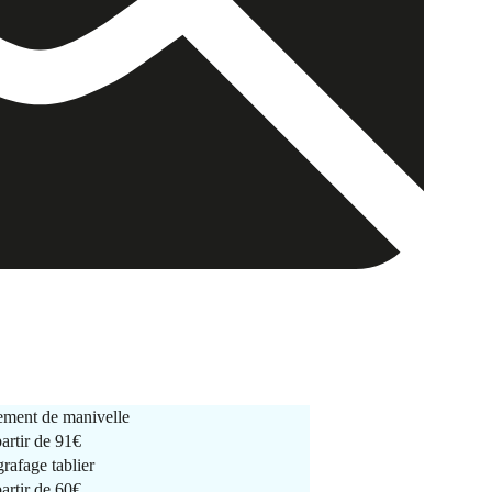
ment de manivelle
partir de
91€
rafage tablier
partir de
60€