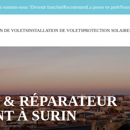
i sommes-nous ?
Devenir franchisé
Recrutement
La presse en parle
Nous 
N DE VOLETS
INSTALLATION DE VOLETS
PROTECTION SOLAIRE
 & RÉPARATEUR
T À SURIN