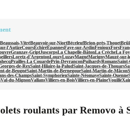
ment
n
Beaussais-Vitré
Beauvoir-sur-Niort
Béceleuf
Brion-près-Thouet
Brûl
ur-l'Autize
Cours
Échiré
Épannes
Faye-sur-Ardin
Fenioux
Fors
Fran
ouvre
Granzay-Gript
Juscorps
La Chapelle-Bâton
La Crèche
La Foy
eillers
Loretz-d'Argenton
Louzy
Luzay
Magné
Marigny
Mauzé-sur-l
ahecq
Prailles-La Couarde
Prin-Deyrançon
Puihardy
Romans
Saint
-Georges-de-Rex
Saint-Hilaire-la-Palud
Saint-Jacques-de-Thouars
Sa
ent-de-Beugné
Saint-Martin-de-Bernegoue
Saint-Martin-de-Mâcon
S
ans-des-Champs
Saint-Symphorien
Sainte-Néomaye
Sainte-Ouenne
s
Val-du-Mignon
Vallans
Villiers-en-Bois
Villiers-en-Plaine
Vouillé
Xai
volets roulants par Removo à 