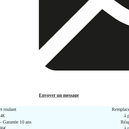
Envoyer un message
t roulant
Remplace
44€
à 
 Garantie 10 ans
Réag
286€
à 