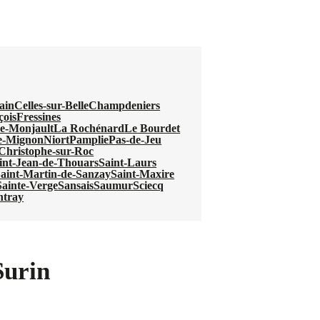
ain
Celles-sur-Belle
Champdeniers
çois
Fressines
e-Monjault
La Rochénard
Le Bourdet
e-Mignon
Niort
Pamplie
Pas-de-Jeu
-Christophe-sur-Roc
int-Jean-de-Thouars
Saint-Laurs
aint-Martin-de-Sanzay
Saint-Maxire
Sainte-Verge
Sansais
Saumur
Sciecq
ntray
Surin