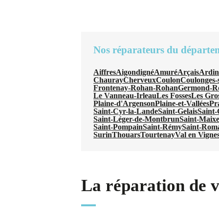
Nos réparateurs du départe
Aiffres
Aigondigné
Amuré
Arçais
Ardi
Chauray
Cherveux
Coulon
Coulonges-s
Frontenay-Rohan-Rohan
Germond-R
Le Vanneau-Irleau
Les Fosses
Les Gros
Plaine-d'Argenson
Plaine-et-Vallées
Pr
Saint-Cyr-la-Lande
Saint-Gelais
Saint
Saint-Léger-de-Montbrun
Saint-Maix
Saint-Pompain
Saint-Rémy
Saint-Rom
Surin
Thouars
Tourtenay
Val en Vigne
La réparation de 