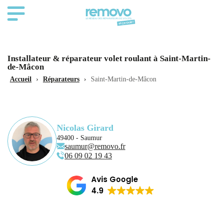
Installateur & réparateur volet roulant à Saint-Martin-
de-Mâcon
Accueil
›
Réparateurs
›
Saint-Martin-de-Mâcon
Nicolas Girard
49400 - Saumur
saumur@removo.fr
06 09 02 19 43
Avis Google
4.9