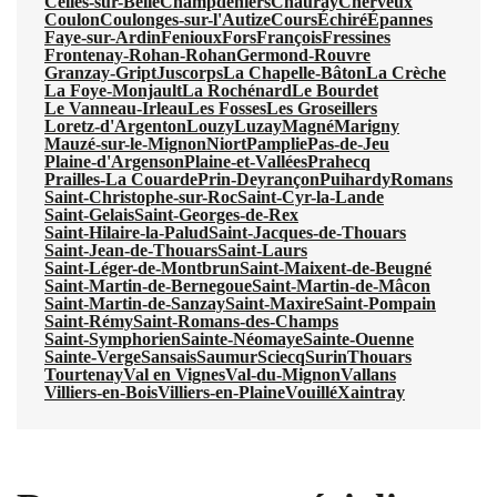
Celles-sur-Belle
Champdeniers
Chauray
Cherveux
Coulon
Coulonges-sur-l'Autize
Cours
Échiré
Épannes
Faye-sur-Ardin
Fenioux
Fors
François
Fressines
Frontenay-Rohan-Rohan
Germond-Rouvre
Granzay-Gript
Juscorps
La Chapelle-Bâton
La Crèche
La Foye-Monjault
La Rochénard
Le Bourdet
Le Vanneau-Irleau
Les Fosses
Les Groseillers
Loretz-d'Argenton
Louzy
Luzay
Magné
Marigny
Mauzé-sur-le-Mignon
Niort
Pamplie
Pas-de-Jeu
Plaine-d'Argenson
Plaine-et-Vallées
Prahecq
Prailles-La Couarde
Prin-Deyrançon
Puihardy
Romans
Saint-Christophe-sur-Roc
Saint-Cyr-la-Lande
Saint-Gelais
Saint-Georges-de-Rex
Saint-Hilaire-la-Palud
Saint-Jacques-de-Thouars
Saint-Jean-de-Thouars
Saint-Laurs
Saint-Léger-de-Montbrun
Saint-Maixent-de-Beugné
Saint-Martin-de-Bernegoue
Saint-Martin-de-Mâcon
Saint-Martin-de-Sanzay
Saint-Maxire
Saint-Pompain
Saint-Rémy
Saint-Romans-des-Champs
Saint-Symphorien
Sainte-Néomaye
Sainte-Ouenne
Sainte-Verge
Sansais
Saumur
Sciecq
Surin
Thouars
Tourtenay
Val en Vignes
Val-du-Mignon
Vallans
Villiers-en-Bois
Villiers-en-Plaine
Vouillé
Xaintray