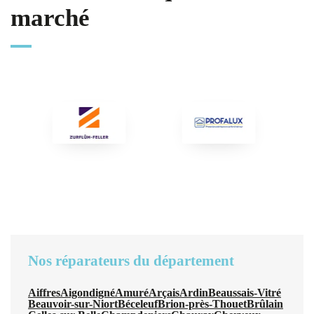
marché
Nos réparateurs du département
Aiffres
Aigondigné
Amuré
Arçais
Ardin
Beaussais-Vitré
Beauvoir-sur-Niort
Béceleuf
Brion-près-Thouet
Brûlain