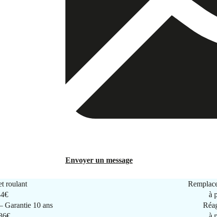
Envoyer un message
t roulant
Remplace
44€
à 
 Garantie 10 ans
Réag
286€
à 