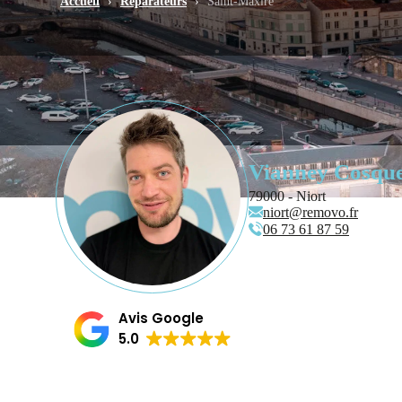
Accueil
›
Réparateurs
›
Saint-Maxire
Vianney Cosqu
79000 - Niort
niort@removo.fr
06 73 61 87 59
Avis Google
5.0