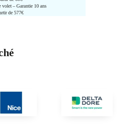
e volet – Garantie 10 ans
artir de 577€
ché