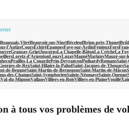
ment
n
Beaussais-Vitré
Beauvoir-sur-Niort
Béceleuf
Brion-près-Thouet
Brûl
ur-l'Autize
Cours
Échiré
Épannes
Faye-sur-Ardin
Fenioux
Fors
Fran
ouvre
Granzay-Gript
Juscorps
La Chapelle-Bâton
La Crèche
La Foy
eillers
Loretz-d'Argenton
Louzy
Luzay
Magné
Marigny
Mauzé-sur-l
ahecq
Prailles-La Couarde
Prin-Deyrançon
Puihardy
Romans
Saint
-Georges-de-Rex
Saint-Hilaire-la-Palud
Saint-Jacques-de-Thouars
Sa
ent-de-Beugné
Saint-Martin-de-Bernegoue
Saint-Martin-de-Mâcon
S
ans-des-Champs
Saint-Symphorien
Sainte-Néomaye
Sainte-Ouenne
s
Val-du-Mignon
Vallans
Villiers-en-Bois
Villiers-en-Plaine
Vouillé
Xai
on à tous vos problèmes de vol