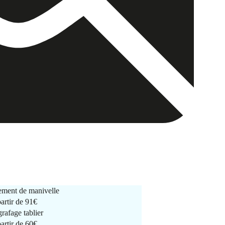
ment de manivelle
partir de
91€
rafage tablier
partir de
60€