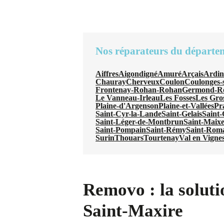
Nos réparateurs du départe
Aiffres
Aigondigné
Amuré
Arçais
Ardi
Chauray
Cherveux
Coulon
Coulonges-s
Frontenay-Rohan-Rohan
Germond-R
Le Vanneau-Irleau
Les Fosses
Les Gros
Plaine-d'Argenson
Plaine-et-Vallées
Pr
Saint-Cyr-la-Lande
Saint-Gelais
Saint
Saint-Léger-de-Montbrun
Saint-Maix
Saint-Pompain
Saint-Rémy
Saint-Rom
Surin
Thouars
Tourtenay
Val en Vigne
Removo : la soluti
Saint-Maxire