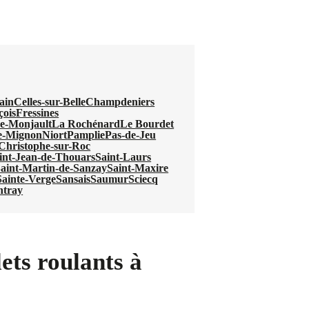
ain
Celles-sur-Belle
Champdeniers
çois
Fressines
e-Monjault
La Rochénard
Le Bourdet
e-Mignon
Niort
Pamplie
Pas-de-Jeu
-Christophe-sur-Roc
int-Jean-de-Thouars
Saint-Laurs
aint-Martin-de-Sanzay
Saint-Maxire
Sainte-Verge
Sansais
Saumur
Sciecq
ntray
ets roulants à