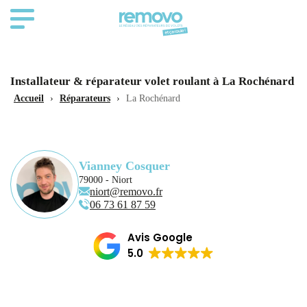
Installateur & réparateur volet roulant à La Rochénard
Accueil
›
Réparateurs
›
La Rochénard
Vianney Cosquer
79000 - Niort
niort@removo.fr
06 73 61 87 59
Avis Google
5.0