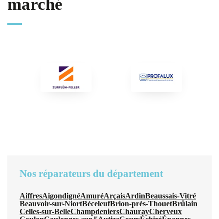
marché
Nos réparateurs du département
Aiffres
Aigondigné
Amuré
Arçais
Ardin
Beaussais-Vitré
Beauvoir-sur-Niort
Béceleuf
Brion-près-Thouet
Brûlain
Celles-sur-Belle
Champdeniers
Chauray
Cherveux