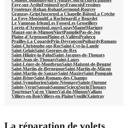
Coulon
Coulonges-sur-l'Autize
Cours
Échiré
Épannes
Faye-sur-Ardin
Fenioux
Fors
François
Fressines
Frontenay-Rohan-Rohan
Germond-Rouvre
Granzay-Gript
Juscorps
La Chapelle-Bâton
La Crèche
La Foye-Monjault
La Rochénard
Le Bourdet
Le Vanneau-Irleau
Les Fosses
Les Groseillers
Loretz-d'Argenton
Louzy
Luzay
Magné
Marigny
Mauzé-sur-le-Mignon
Niort
Pamplie
Pas-de-Jeu
Plaine-d'Argenson
Plaine-et-Vallées
Prahecq
Prailles-La Couarde
Prin-Deyrançon
Puihardy
Romans
Saint-Christophe-sur-Roc
Saint-Cyr-la-Lande
Saint-Gelais
Saint-Georges-de-Rex
Saint-Hilaire-la-Palud
Saint-Jacques-de-Thouars
Saint-Jean-de-Thouars
Saint-Laurs
Saint-Léger-de-Montbrun
Saint-Maixent-de-Beugné
Saint-Martin-de-Bernegoue
Saint-Martin-de-Mâcon
Saint-Martin-de-Sanzay
Saint-Maxire
Saint-Pompain
Saint-Rémy
Saint-Romans-des-Champs
Saint-Symphorien
Sainte-Néomaye
Sainte-Ouenne
Sainte-Verge
Sansais
Saumur
Sciecq
Surin
Thouars
Tourtenay
Val en Vignes
Val-du-Mignon
Vallans
Villiers-en-Bois
Villiers-en-Plaine
Vouillé
Xaintray
La réparation de volets