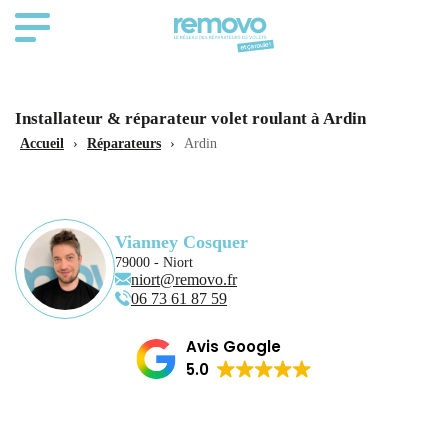
Installateur & réparateur volet roulant à Ardin
Accueil
›
Réparateurs
›
Ardin
Vianney Cosquer
79000 - Niort
niort@removo.fr
06 73 61 87 59
Avis Google
5.0