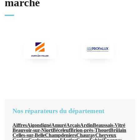
marché
Nos réparateurs du département
Aiffres
Aigondigné
Amuré
Arçais
Ardin
Beaussais-Vitré
Beauvoir-sur-Niort
Béceleuf
Brion-près-Thouet
Brûlain
Celles-sur-Belle
Champdeniers
Chauray
Cherveux