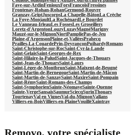
Coulon
Coulonges-sur-l'Autize
Cours
Échiré
Épannes
Faye-sur-Ardin
Fenioux
Fors
François
Fressines
Frontenay-Rohan-Rohan
Germond-Rouvre
Granzay-Gript
Juscorps
La Chapelle-Bâton
La Crèche
La Foye-Monjault
La Rochénard
Le Bourdet
Le Vanneau-Irleau
Les Fosses
Les Groseillers
Loretz-d'Argenton
Louzy
Luzay
Magné
Marigny
Mauzé-sur-le-Mignon
Niort
Pamplie
Pas-de-Jeu
Plaine-d'Argenson
Plaine-et-Vallées
Prahecq
Prailles-La Couarde
Prin-Deyrançon
Puihardy
Romans
Saint-Christophe-sur-Roc
Saint-Cyr-la-Lande
Saint-Gelais
Saint-Georges-de-Rex
Saint-Hilaire-la-Palud
Saint-Jacques-de-Thouars
Saint-Jean-de-Thouars
Saint-Laurs
Saint-Léger-de-Montbrun
Saint-Maixent-de-Beugné
Saint-Martin-de-Bernegoue
Saint-Martin-de-Mâcon
Saint-Martin-de-Sanzay
Saint-Maxire
Saint-Pompain
Saint-Rémy
Saint-Romans-des-Champs
Saint-Symphorien
Sainte-Néomaye
Sainte-Ouenne
Sainte-Verge
Sansais
Saumur
Sciecq
Surin
Thouars
Tourtenay
Val en Vignes
Val-du-Mignon
Vallans
Villiers-en-Bois
Villiers-en-Plaine
Vouillé
Xaintray
Removo, votre spécialiste