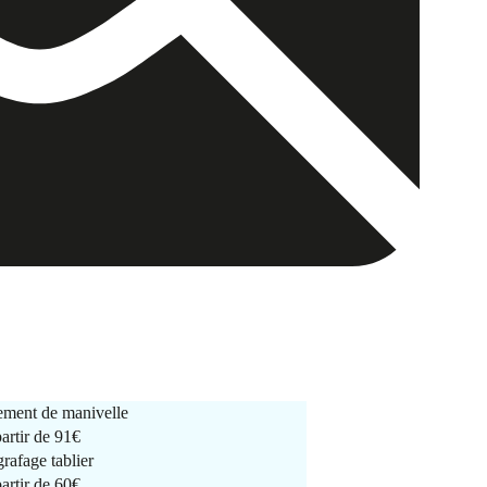
ment de manivelle
partir de
91€
rafage tablier
partir de
60€