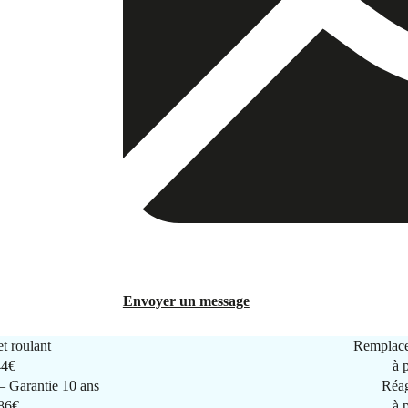
Envoyer un message
t roulant
Remplace
44€
à 
 Garantie 10 ans
Réag
286€
à 