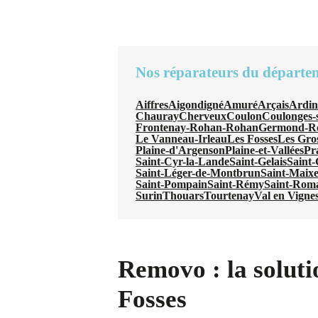
Nos réparateurs du départe
Aiffres
Aigondigné
Amuré
Arçais
Ardi
Chauray
Cherveux
Coulon
Coulonges-s
Frontenay-Rohan-Rohan
Germond-R
Le Vanneau-Irleau
Les Fosses
Les Gros
Plaine-d'Argenson
Plaine-et-Vallées
Pr
Saint-Cyr-la-Lande
Saint-Gelais
Saint
Saint-Léger-de-Montbrun
Saint-Maix
Saint-Pompain
Saint-Rémy
Saint-Rom
Surin
Thouars
Tourtenay
Val en Vigne
Removo : la soluti
Fosses