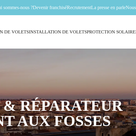
i sommes-nous ?
Devenir franchisé
Recrutement
La presse en parle
Nous 
N DE VOLETS
INSTALLATION DE VOLETS
PROTECTION SOLAIRE
 & RÉPARATEUR
T AUX FOSSES