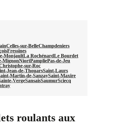
ain
Celles-sur-Belle
Champdeniers
çois
Fressines
e-Monjault
La Rochénard
Le Bourdet
e-Mignon
Niort
Pamplie
Pas-de-Jeu
-Christophe-sur-Roc
int-Jean-de-Thouars
Saint-Laurs
aint-Martin-de-Sanzay
Saint-Maxire
Sainte-Verge
Sansais
Saumur
Sciecq
ntray
ets roulants aux