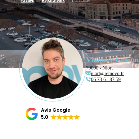
Accueil
›
Réparateurs
›
Les Fosses
Vianney Cosqu
79000 - Niort
niort@removo.fr
06 73 61 87 59
Avis Google
5.0