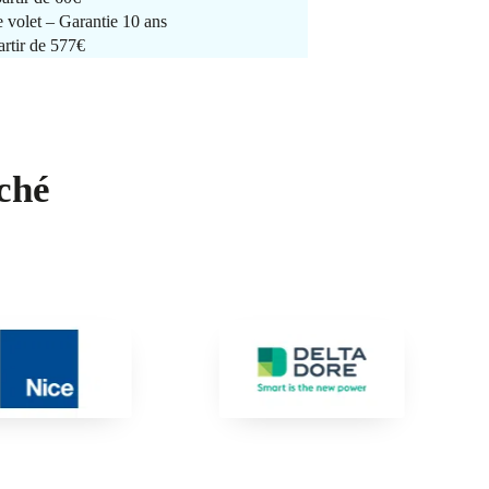
e volet – Garantie 10 ans
artir de 577€
ché