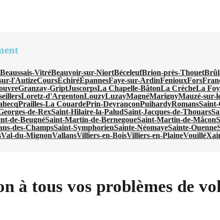
ment
n
Beaussais-Vitré
Beauvoir-sur-Niort
Béceleuf
Brion-près-Thouet
Brûl
ur-l'Autize
Cours
Échiré
Épannes
Faye-sur-Ardin
Fenioux
Fors
Fran
ouvre
Granzay-Gript
Juscorps
La Chapelle-Bâton
La Crèche
La Foy
eillers
Loretz-d'Argenton
Louzy
Luzay
Magné
Marigny
Mauzé-sur-l
ahecq
Prailles-La Couarde
Prin-Deyrançon
Puihardy
Romans
Saint
-Georges-de-Rex
Saint-Hilaire-la-Palud
Saint-Jacques-de-Thouars
Sa
ent-de-Beugné
Saint-Martin-de-Bernegoue
Saint-Martin-de-Mâcon
S
ans-des-Champs
Saint-Symphorien
Sainte-Néomaye
Sainte-Ouenne
s
Val-du-Mignon
Vallans
Villiers-en-Bois
Villiers-en-Plaine
Vouillé
Xai
on à tous vos problèmes de vol