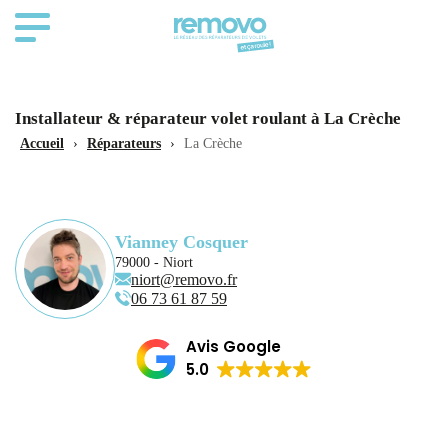
Installateur & réparateur volet roulant à La Crèche
Accueil
›
Réparateurs
›
La Crèche
Vianney Cosquer
79000 - Niort
niort@removo.fr
06 73 61 87 59
Avis Google
5.0