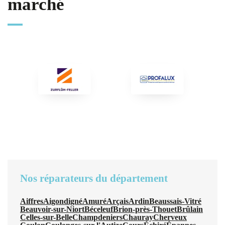
marché
Nos réparateurs du département
Aiffres
Aigondigné
Amuré
Arçais
Ardin
Beaussais-Vitré
Beauvoir-sur-Niort
Béceleuf
Brion-près-Thouet
Brûlain
Celles-sur-Belle
Champdeniers
Chauray
Cherveux