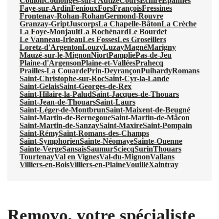
Coulon
Coulonges-sur-l'Autize
Cours
Échiré
Épannes
Faye-sur-Ardin
Fenioux
Fors
François
Fressines
Frontenay-Rohan-Rohan
Germond-Rouvre
Granzay-Gript
Juscorps
La Chapelle-Bâton
La Crèche
La Foye-Monjault
La Rochénard
Le Bourdet
Le Vanneau-Irleau
Les Fosses
Les Groseillers
Loretz-d'Argenton
Louzy
Luzay
Magné
Marigny
Mauzé-sur-le-Mignon
Niort
Pamplie
Pas-de-Jeu
Plaine-d'Argenson
Plaine-et-Vallées
Prahecq
Prailles-La Couarde
Prin-Deyrançon
Puihardy
Romans
Saint-Christophe-sur-Roc
Saint-Cyr-la-Lande
Saint-Gelais
Saint-Georges-de-Rex
Saint-Hilaire-la-Palud
Saint-Jacques-de-Thouars
Saint-Jean-de-Thouars
Saint-Laurs
Saint-Léger-de-Montbrun
Saint-Maixent-de-Beugné
Saint-Martin-de-Bernegoue
Saint-Martin-de-Mâcon
Saint-Martin-de-Sanzay
Saint-Maxire
Saint-Pompain
Saint-Rémy
Saint-Romans-des-Champs
Saint-Symphorien
Sainte-Néomaye
Sainte-Ouenne
Sainte-Verge
Sansais
Saumur
Sciecq
Surin
Thouars
Tourtenay
Val en Vignes
Val-du-Mignon
Vallans
Villiers-en-Bois
Villiers-en-Plaine
Vouillé
Xaintray
Removo, votre spécialiste