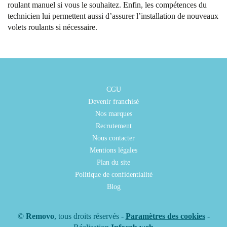
roulant manuel si vous le souhaitez. Enfin, les compétences du
technicien lui permettent aussi d’assurer l’installation de nouveaux
volets roulants si nécessaire.
CGU
Devenir franchisé
Nos marques
Recrutement
Nous contacter
Mentions légales
Plan du site
Politique de confidentialité
Blog
©
Removo
, tous droits réservés -
Paramètres des cookies
-