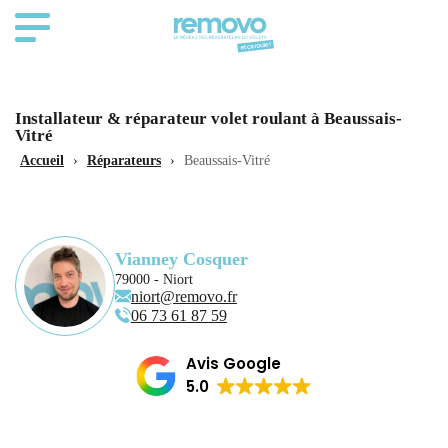
Installateur & réparateur volet roulant à Beaussais-
Vitré
Accueil
›
Réparateurs
›
Beaussais-Vitré
Vianney Cosquer
79000 - Niort
niort@removo.fr
06 73 61 87 59
Avis Google
5.0