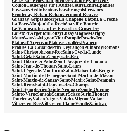
Celles-sur-Belle
Champdeniers
Chauray
Cherveux
Coulon
Coulonges-sur-l'Autize
Cours
Échiré
Épannes
Faye-sur-Ardin
Fenioux
Fors
François
Fressines
Frontenay-Rohan-Rohan
Germond-Rouvre
Granzay-Gript
Juscorps
La Chapelle-Bâton
La Crèche
La Foye-Monjault
La Rochénard
Le Bourdet
Le Vanneau-Irleau
Les Fosses
Les Groseillers
Loretz-d'Argenton
Louzy
Luzay
Magné
Marigny
Mauzé-sur-le-Mignon
Niort
Pamplie
Pas-de-Jeu
Plaine-d'Argenson
Plaine-et-Vallées
Prahecq
Prailles-La Couarde
Prin-Deyrançon
Puihardy
Romans
Saint-Christophe-sur-Roc
Saint-Cyr-la-Lande
Saint-Gelais
Saint-Georges-de-Rex
Saint-Hilaire-la-Palud
Saint-Jacques-de-Thouars
Saint-Jean-de-Thouars
Saint-Laurs
Saint-Léger-de-Montbrun
Saint-Maixent-de-Beugné
Saint-Martin-de-Bernegoue
Saint-Martin-de-Mâcon
Saint-Martin-de-Sanzay
Saint-Maxire
Saint-Pompain
Saint-Rémy
Saint-Romans-des-Champs
Saint-Symphorien
Sainte-Néomaye
Sainte-Ouenne
Sainte-Verge
Sansais
Saumur
Sciecq
Surin
Thouars
Tourtenay
Val en Vignes
Val-du-Mignon
Vallans
Villiers-en-Bois
Villiers-en-Plaine
Vouillé
Xaintray