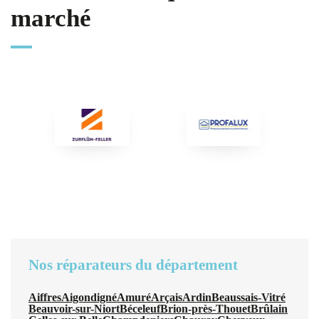
marché
Nos réparateurs du département
Aiffres
Aigondigné
Amuré
Arçais
Ardin
Beaussais-Vitré
Beauvoir-sur-Niort
Béceleuf
Brion-près-Thouet
Brûlain