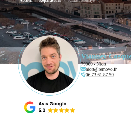
Accueil
›
Réparateurs
›
Sainte-Néomaye
Vianney Cosqu
79000 - Niort
niort@removo.fr
06 73 61 87 59
Avis Google
5.0