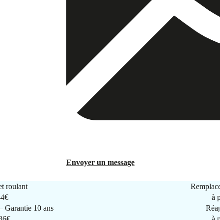
Envoyer un message
t roulant
Remplace
44€
à 
 Garantie 10 ans
Réag
286€
à 