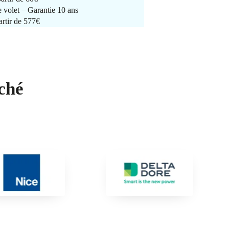
e volet – Garantie 10 ans
artir de 577€
ché