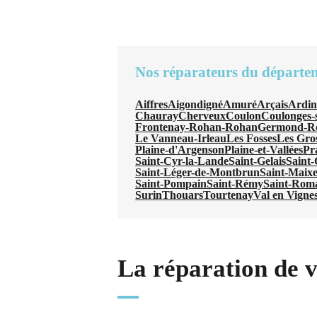
Nos réparateurs du départe
Aiffres
Aigondigné
Amuré
Arçais
Ardi
Chauray
Cherveux
Coulon
Coulonges-s
Frontenay-Rohan-Rohan
Germond-R
Le Vanneau-Irleau
Les Fosses
Les Gros
Plaine-d'Argenson
Plaine-et-Vallées
Pr
Saint-Cyr-la-Lande
Saint-Gelais
Saint
Saint-Léger-de-Montbrun
Saint-Maix
Saint-Pompain
Saint-Rémy
Saint-Rom
Surin
Thouars
Tourtenay
Val en Vigne
La réparation de 