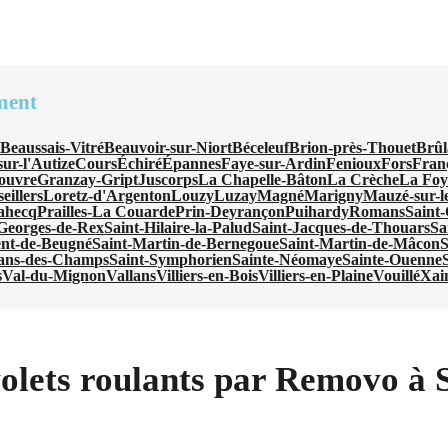
ment
n
Beaussais-Vitré
Beauvoir-sur-Niort
Béceleuf
Brion-près-Thouet
Brûl
ur-l'Autize
Cours
Échiré
Épannes
Faye-sur-Ardin
Fenioux
Fors
Fran
ouvre
Granzay-Gript
Juscorps
La Chapelle-Bâton
La Crèche
La Foy
eillers
Loretz-d'Argenton
Louzy
Luzay
Magné
Marigny
Mauzé-sur-l
ahecq
Prailles-La Couarde
Prin-Deyrançon
Puihardy
Romans
Saint
-Georges-de-Rex
Saint-Hilaire-la-Palud
Saint-Jacques-de-Thouars
Sa
ent-de-Beugné
Saint-Martin-de-Bernegoue
Saint-Martin-de-Mâcon
S
ans-des-Champs
Saint-Symphorien
Sainte-Néomaye
Sainte-Ouenne
s
Val-du-Mignon
Vallans
Villiers-en-Bois
Villiers-en-Plaine
Vouillé
Xai
volets roulants par Removo à