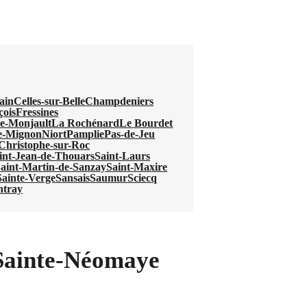
ain
Celles-sur-Belle
Champdeniers
çois
Fressines
e-Monjault
La Rochénard
Le Bourdet
e-Mignon
Niort
Pamplie
Pas-de-Jeu
-Christophe-sur-Roc
int-Jean-de-Thouars
Saint-Laurs
aint-Martin-de-Sanzay
Saint-Maxire
Sainte-Verge
Sansais
Saumur
Sciecq
ntray
 Sainte-Néomaye