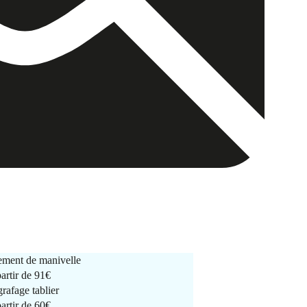
ment de manivelle
partir de
91€
rafage tablier
partir de
60€