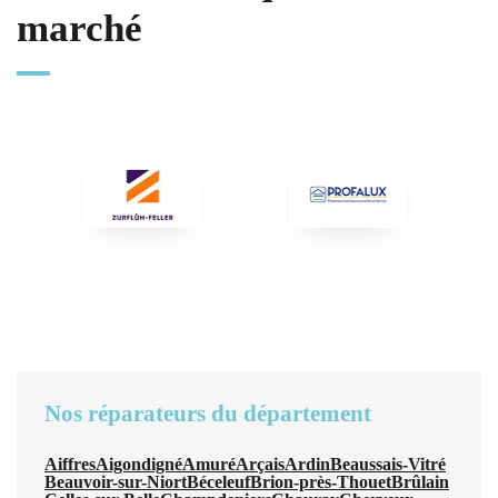
marché
Nos réparateurs du département
Aiffres
Aigondigné
Amuré
Arçais
Ardin
Beaussais-Vitré
Beauvoir-sur-Niort
Béceleuf
Brion-près-Thouet
Brûlain