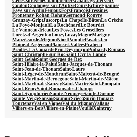
Celles-sur-Belle
Champdeniers
Chauray
Cherveux
Coulon
Coulonges-sur-l'Autize
Cours
Échiré
Épannes
Faye-sur-Ardin
Fenioux
Fors
François
Fressines
Frontenay-Rohan-Rohan
Germond-Rouvre
Granzay-Gript
Juscorps
La Chapelle-Bâton
La Crèche
La Foye-Monjault
La Rochénard
Le Bourdet
Le Vanneau-Irleau
Les Fosses
Les Groseillers
Loretz-d'Argenton
Louzy
Luzay
Magné
Marigny
Mauzé-sur-le-Mignon
Niort
Pamplie
Pas-de-Jeu
Plaine-d'Argenson
Plaine-et-Vallées
Prahecq
Prailles-La Couarde
Prin-Deyrançon
Puihardy
Romans
Saint-Christophe-sur-Roc
Saint-Cyr-la-Lande
Saint-Gelais
Saint-Georges-de-Rex
Saint-Hilaire-la-Palud
Saint-Jacques-de-Thouars
Saint-Jean-de-Thouars
Saint-Laurs
Saint-Léger-de-Montbrun
Saint-Maixent-de-Beugné
Saint-Martin-de-Bernegoue
Saint-Martin-de-Mâcon
Saint-Martin-de-Sanzay
Saint-Maxire
Saint-Pompain
Saint-Rémy
Saint-Romans-des-Champs
Saint-Symphorien
Sainte-Néomaye
Sainte-Ouenne
Sainte-Verge
Sansais
Saumur
Sciecq
Surin
Thouars
Tourtenay
Val en Vignes
Val-du-Mignon
Vallans
Villiers-en-Bois
Villiers-en-Plaine
Vouillé
Xaintray