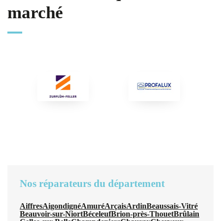
marché
Nos réparateurs du département
Aiffres
Aigondigné
Amuré
Arçais
Ardin
Beaussais-Vitré
Beauvoir-sur-Niort
Béceleuf
Brion-près-Thouet
Brûlain