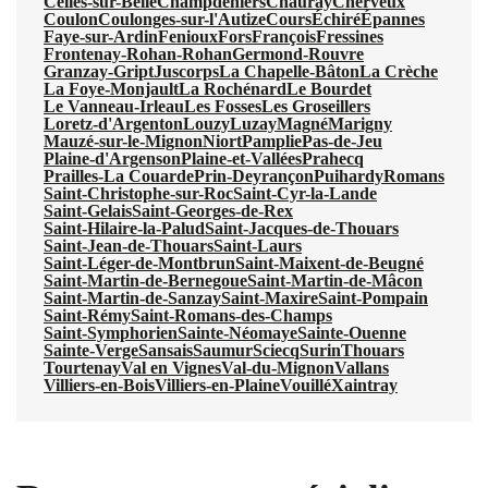
Celles-sur-Belle
Champdeniers
Chauray
Cherveux
Coulon
Coulonges-sur-l'Autize
Cours
Échiré
Épannes
Faye-sur-Ardin
Fenioux
Fors
François
Fressines
Frontenay-Rohan-Rohan
Germond-Rouvre
Granzay-Gript
Juscorps
La Chapelle-Bâton
La Crèche
La Foye-Monjault
La Rochénard
Le Bourdet
Le Vanneau-Irleau
Les Fosses
Les Groseillers
Loretz-d'Argenton
Louzy
Luzay
Magné
Marigny
Mauzé-sur-le-Mignon
Niort
Pamplie
Pas-de-Jeu
Plaine-d'Argenson
Plaine-et-Vallées
Prahecq
Prailles-La Couarde
Prin-Deyrançon
Puihardy
Romans
Saint-Christophe-sur-Roc
Saint-Cyr-la-Lande
Saint-Gelais
Saint-Georges-de-Rex
Saint-Hilaire-la-Palud
Saint-Jacques-de-Thouars
Saint-Jean-de-Thouars
Saint-Laurs
Saint-Léger-de-Montbrun
Saint-Maixent-de-Beugné
Saint-Martin-de-Bernegoue
Saint-Martin-de-Mâcon
Saint-Martin-de-Sanzay
Saint-Maxire
Saint-Pompain
Saint-Rémy
Saint-Romans-des-Champs
Saint-Symphorien
Sainte-Néomaye
Sainte-Ouenne
Sainte-Verge
Sansais
Saumur
Sciecq
Surin
Thouars
Tourtenay
Val en Vignes
Val-du-Mignon
Vallans
Villiers-en-Bois
Villiers-en-Plaine
Vouillé
Xaintray