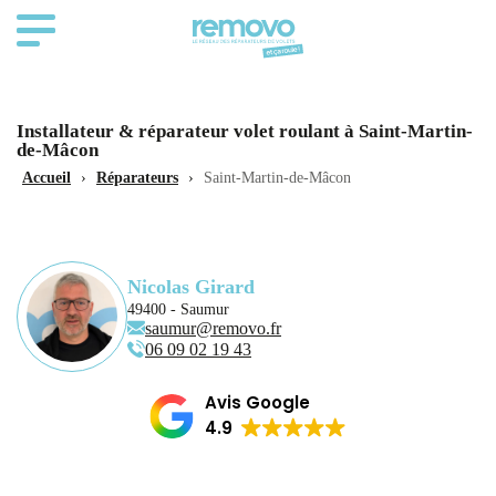
Installateur & réparateur volet roulant à Saint-Martin-
de-Mâcon
Accueil
›
Réparateurs
›
Saint-Martin-de-Mâcon
Nicolas Girard
49400 - Saumur
saumur@removo.fr
06 09 02 19 43
Avis Google
4.9