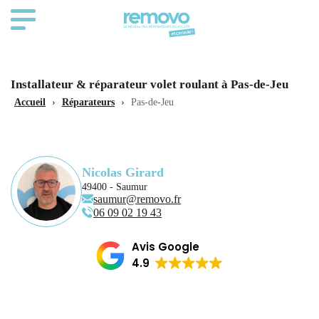
Installateur & réparateur volet roulant à Pas-de-Jeu
Accueil
›
Réparateurs
›
Pas-de-Jeu
Nicolas Girard
49400 - Saumur
saumur@removo.fr
06 09 02 19 43
Avis Google
4.9