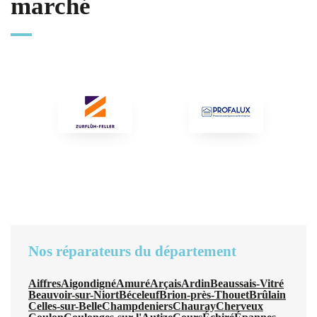
marché
Nos réparateurs du département
Aiffres
Aigondigné
Amuré
Arçais
Ardin
Beaussais-Vitré
Beauvoir-sur-Niort
Béceleuf
Brion-près-Thouet
Brûlain
Celles-sur-Belle
Champdeniers
Chauray
Cherveux