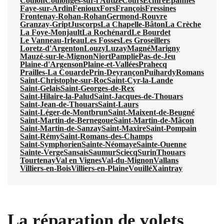
Coulon
Coulonges-sur-l'Autize
Cours
Échiré
Épannes
Faye-sur-Ardin
Fenioux
Fors
François
Fressines
Frontenay-Rohan-Rohan
Germond-Rouvre
Granzay-Gript
Juscorps
La Chapelle-Bâton
La Crèche
La Foye-Monjault
La Rochénard
Le Bourdet
Le Vanneau-Irleau
Les Fosses
Les Groseillers
Loretz-d'Argenton
Louzy
Luzay
Magné
Marigny
Mauzé-sur-le-Mignon
Niort
Pamplie
Pas-de-Jeu
Plaine-d'Argenson
Plaine-et-Vallées
Prahecq
Prailles-La Couarde
Prin-Deyrançon
Puihardy
Romans
Saint-Christophe-sur-Roc
Saint-Cyr-la-Lande
Saint-Gelais
Saint-Georges-de-Rex
Saint-Hilaire-la-Palud
Saint-Jacques-de-Thouars
Saint-Jean-de-Thouars
Saint-Laurs
Saint-Léger-de-Montbrun
Saint-Maixent-de-Beugné
Saint-Martin-de-Bernegoue
Saint-Martin-de-Mâcon
Saint-Martin-de-Sanzay
Saint-Maxire
Saint-Pompain
Saint-Rémy
Saint-Romans-des-Champs
Saint-Symphorien
Sainte-Néomaye
Sainte-Ouenne
Sainte-Verge
Sansais
Saumur
Sciecq
Surin
Thouars
Tourtenay
Val en Vignes
Val-du-Mignon
Vallans
Villiers-en-Bois
Villiers-en-Plaine
Vouillé
Xaintray
La réparation de volets