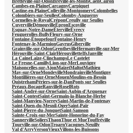
Bretteville-sur-Odon
Bréville-les-Monts
Caen
Cairon
Cambes-en-Plaine
Carcagny
Carpiquet
Castine-en-Plaine
Colleville-Montgomery
Colombelles
Colombiers-sur-Seulles
Colomby-Anguerny
Cormelles-le-Royal
Crépon
Creully sur Seulles
Cuverville
Démouville
Épron
Escoville
Esquay-Notre-Dame
Éterville
Évrecy
Feuguerolles-Bully
Fleury-sur-Orne
Fontaine-Étoupefour
Fontaine-Henry
Fontenay-le-Marmion
Gavrus
Giberville
Grainville-sur-Odon
Grentheville
Hermanville-sur-Mer
Hérouville-Saint-Clair
Hérouvillette
Ifs
Janville
La Caine
Laize-Clinchamps
Le Castelet
Le Fresne-Camilly
Lion-sur-Mer
Louvigny
Maisoncelles-sur-Ajon
Maizet
Maltot
Mathieu
May-sur-Orne
Mondeville
Mondrainville
Montigny
Montillières-sur-Orne
Mouen
Moulins-en-Bessin
Ouistreham
Périers-sur-le-Dan
Ponts sur Seulles
Préaux-Bocage
Ranville
Rosel
Rots
Saint-André-sur-Orne
Saint-Aubin-d'Arquenay
Saint-Contest
Saint-Germain-la-Blanche-Herbe
Saint-Manvieu-Norrey
Saint-Martin-de-Fontenay
Saint-Ouen-du-Mesnil-Oger
Saint-Pair
Saint-Pierre-du-Jonquet
Saint-Samson
Sainte-Croix-sur-Mer
Sainte-Honorine-du-Fay
Sannerville
Soliers
Thaon
Thue et Mue
Touffréville
Tourville-sur-Odon
Troarn
Vacognes-Neuilly
Val d'Arry
Verson
Vieux
Villons-les-Buissons