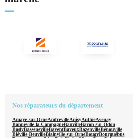
Nos réparateurs du département
Amayé-sur-Orne
Amfreville
Anisy
Authie
Avenay
Banneville-la-Campagne
Banville
Baron-sur-Odon
Basly
Basseneville
Bavent
Bayeux
Bazenville
Bénouville
Biéville-Beuville
Blainville-sur-Orne
Bougy
Bourguébus