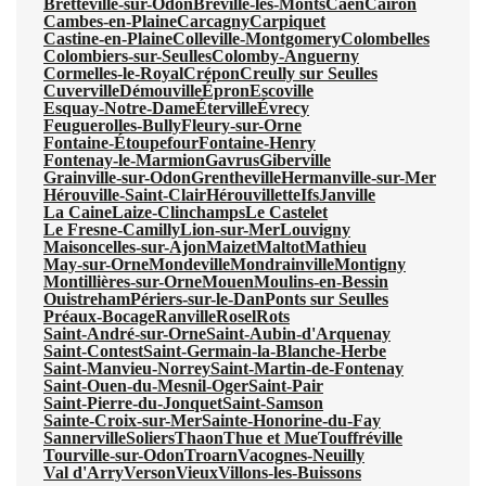
Bretteville-sur-Odon
Bréville-les-Monts
Caen
Cairon
Cambes-en-Plaine
Carcagny
Carpiquet
Castine-en-Plaine
Colleville-Montgomery
Colombelles
Colombiers-sur-Seulles
Colomby-Anguerny
Cormelles-le-Royal
Crépon
Creully sur Seulles
Cuverville
Démouville
Épron
Escoville
Esquay-Notre-Dame
Éterville
Évrecy
Feuguerolles-Bully
Fleury-sur-Orne
Fontaine-Étoupefour
Fontaine-Henry
Fontenay-le-Marmion
Gavrus
Giberville
Grainville-sur-Odon
Grentheville
Hermanville-sur-Mer
Hérouville-Saint-Clair
Hérouvillette
Ifs
Janville
La Caine
Laize-Clinchamps
Le Castelet
Le Fresne-Camilly
Lion-sur-Mer
Louvigny
Maisoncelles-sur-Ajon
Maizet
Maltot
Mathieu
May-sur-Orne
Mondeville
Mondrainville
Montigny
Montillières-sur-Orne
Mouen
Moulins-en-Bessin
Ouistreham
Périers-sur-le-Dan
Ponts sur Seulles
Préaux-Bocage
Ranville
Rosel
Rots
Saint-André-sur-Orne
Saint-Aubin-d'Arquenay
Saint-Contest
Saint-Germain-la-Blanche-Herbe
Saint-Manvieu-Norrey
Saint-Martin-de-Fontenay
Saint-Ouen-du-Mesnil-Oger
Saint-Pair
Saint-Pierre-du-Jonquet
Saint-Samson
Sainte-Croix-sur-Mer
Sainte-Honorine-du-Fay
Sannerville
Soliers
Thaon
Thue et Mue
Touffréville
Tourville-sur-Odon
Troarn
Vacognes-Neuilly
Val d'Arry
Verson
Vieux
Villons-les-Buissons