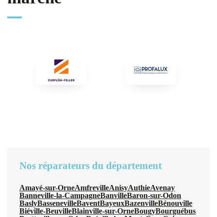
Nos réparateurs du département
Amayé-sur-Orne
Amfreville
Anisy
Authie
Avenay
Banneville-la-Campagne
Banville
Baron-sur-Odon
Basly
Basseneville
Bavent
Bayeux
Bazenville
Bénouville
Biéville-Beuville
Blainville-sur-Orne
Bougy
Bourguébus