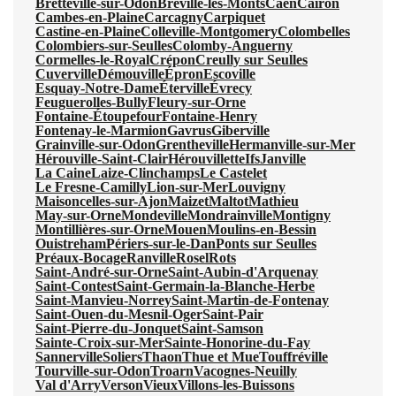
Bretteville-sur-Odon
Bréville-les-Monts
Caen
Cairon
Cambes-en-Plaine
Carcagny
Carpiquet
Castine-en-Plaine
Colleville-Montgomery
Colombelles
Colombiers-sur-Seulles
Colomby-Anguerny
Cormelles-le-Royal
Crépon
Creully sur Seulles
Cuverville
Démouville
Épron
Escoville
Esquay-Notre-Dame
Éterville
Évrecy
Feuguerolles-Bully
Fleury-sur-Orne
Fontaine-Étoupefour
Fontaine-Henry
Fontenay-le-Marmion
Gavrus
Giberville
Grainville-sur-Odon
Grentheville
Hermanville-sur-Mer
Hérouville-Saint-Clair
Hérouvillette
Ifs
Janville
La Caine
Laize-Clinchamps
Le Castelet
Le Fresne-Camilly
Lion-sur-Mer
Louvigny
Maisoncelles-sur-Ajon
Maizet
Maltot
Mathieu
May-sur-Orne
Mondeville
Mondrainville
Montigny
Montillières-sur-Orne
Mouen
Moulins-en-Bessin
Ouistreham
Périers-sur-le-Dan
Ponts sur Seulles
Préaux-Bocage
Ranville
Rosel
Rots
Saint-André-sur-Orne
Saint-Aubin-d'Arquenay
Saint-Contest
Saint-Germain-la-Blanche-Herbe
Saint-Manvieu-Norrey
Saint-Martin-de-Fontenay
Saint-Ouen-du-Mesnil-Oger
Saint-Pair
Saint-Pierre-du-Jonquet
Saint-Samson
Sainte-Croix-sur-Mer
Sainte-Honorine-du-Fay
Sannerville
Soliers
Thaon
Thue et Mue
Touffréville
Tourville-sur-Odon
Troarn
Vacognes-Neuilly
Val d'Arry
Verson
Vieux
Villons-les-Buissons