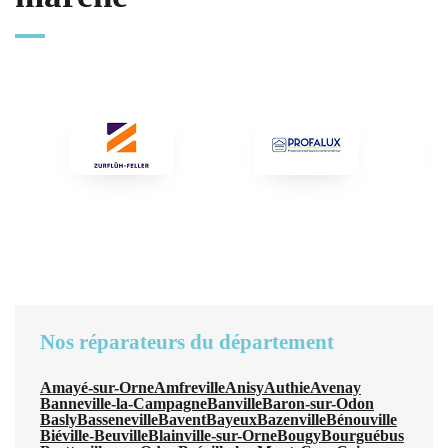
Nos réparateurs du département
Amayé-sur-Orne
Amfreville
Anisy
Authie
Avenay
Banneville-la-Campagne
Banville
Baron-sur-Odon
Basly
Basseneville
Bavent
Bayeux
Bazenville
Bénouville
Biéville-Beuville
Blainville-sur-Orne
Bougy
Bourguébus