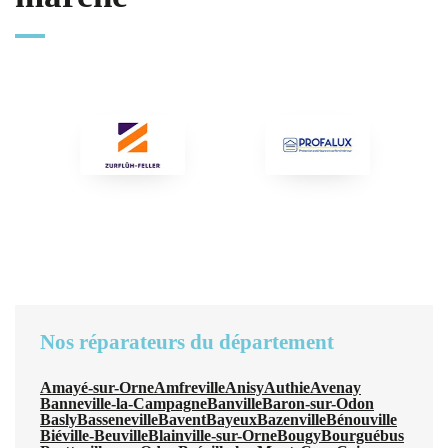
Nos réparateurs du département
Amayé-sur-Orne
Amfreville
Anisy
Authie
Avenay
Banneville-la-Campagne
Banville
Baron-sur-Odon
Basly
Basseneville
Bavent
Bayeux
Bazenville
Bénouville
Biéville-Beuville
Blainville-sur-Orne
Bougy
Bourguébus