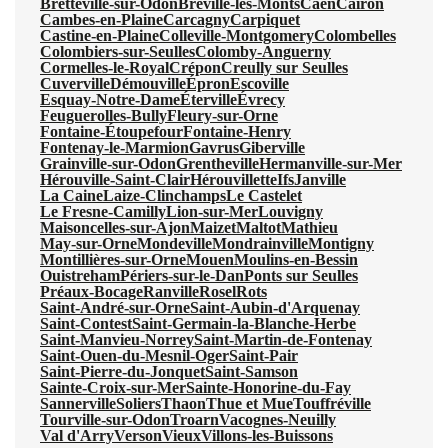
Bretteville-sur-Odon
Bréville-les-Monts
Caen
Cairon
Cambes-en-Plaine
Carcagny
Carpiquet
Castine-en-Plaine
Colleville-Montgomery
Colombelles
Colombiers-sur-Seulles
Colomby-Anguerny
Cormelles-le-Royal
Crépon
Creully sur Seulles
Cuverville
Démouville
Épron
Escoville
Esquay-Notre-Dame
Éterville
Évrecy
Feuguerolles-Bully
Fleury-sur-Orne
Fontaine-Étoupefour
Fontaine-Henry
Fontenay-le-Marmion
Gavrus
Giberville
Grainville-sur-Odon
Grentheville
Hermanville-sur-Mer
Hérouville-Saint-Clair
Hérouvillette
Ifs
Janville
La Caine
Laize-Clinchamps
Le Castelet
Le Fresne-Camilly
Lion-sur-Mer
Louvigny
Maisoncelles-sur-Ajon
Maizet
Maltot
Mathieu
May-sur-Orne
Mondeville
Mondrainville
Montigny
Montillières-sur-Orne
Mouen
Moulins-en-Bessin
Ouistreham
Périers-sur-le-Dan
Ponts sur Seulles
Préaux-Bocage
Ranville
Rosel
Rots
Saint-André-sur-Orne
Saint-Aubin-d'Arquenay
Saint-Contest
Saint-Germain-la-Blanche-Herbe
Saint-Manvieu-Norrey
Saint-Martin-de-Fontenay
Saint-Ouen-du-Mesnil-Oger
Saint-Pair
Saint-Pierre-du-Jonquet
Saint-Samson
Sainte-Croix-sur-Mer
Sainte-Honorine-du-Fay
Sannerville
Soliers
Thaon
Thue et Mue
Touffréville
Tourville-sur-Odon
Troarn
Vacognes-Neuilly
Val d'Arry
Verson
Vieux
Villons-les-Buissons