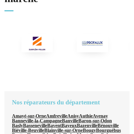
Nos réparateurs du département
Amayé-sur-Orne
Amfreville
Anisy
Authie
Avenay
Banneville-la-Campagne
Banville
Baron-sur-Odon
Basly
Basseneville
Bavent
Bayeux
Bazenville
Bénouville
Biéville-Beuville
Blainville-sur-Orne
Bougy
Bourguébus