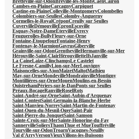
Bretteville-sur-Odon
Bréville-les-Monts
Caen
Cairon
Cambes-en-Plaine
Carcagny
Carpiquet
Castine-en-Plaine
Colleville-Montgomery
Colombelles
Colombiers-sur-Seulles
Colomby-Anguerny
Cormelles-le-Royal
Crépon
Creully sur Seulles
Cuverville
Démouville
Épron
Escoville
Esquay-Notre-Dame
Éterville
Évrecy
Feuguerolles-Bully
Fleury-sur-Orne
Fontaine-Étoupefour
Fontaine-Henry
Fontenay-le-Marmion
Gavrus
Giberville
Grainville-sur-Odon
Grentheville
Hermanville-sur-Mer
Hérouville-Saint-Clair
Hérouvillette
Ifs
Janville
La Caine
Laize-Clinchamps
Le Castelet
Le Fresne-Camilly
Lion-sur-Mer
Louvigny
Maisoncelles-sur-Ajon
Maizet
Maltot
Mathieu
May-sur-Orne
Mondeville
Mondrainville
Montigny
Montillières-sur-Orne
Mouen
Moulins-en-Bessin
Ouistreham
Périers-sur-le-Dan
Ponts sur Seulles
Préaux-Bocage
Ranville
Rosel
Rots
Saint-André-sur-Orne
Saint-Aubin-d'Arquenay
Saint-Contest
Saint-Germain-la-Blanche-Herbe
Saint-Manvieu-Norrey
Saint-Martin-de-Fontenay
Saint-Ouen-du-Mesnil-Oger
Saint-Pair
Saint-Pierre-du-Jonquet
Saint-Samson
Sainte-Croix-sur-Mer
Sainte-Honorine-du-Fay
Sannerville
Soliers
Thaon
Thue et Mue
Touffréville
Tourville-sur-Odon
Troarn
Vacognes-Neuilly
Val d'Arry
Verson
Vieux
Villons-les-Buissons