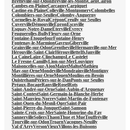
Bretteville-sur-Odon
Bréville-les-Monts
Caen
Cairon
Cambes-en-Plaine
Carcagny
Carpiquet
Castine-en-Plaine
Colleville-Montgomery
Colombelles
Colombiers-sur-Seulles
Colomby-Anguerny
Cormelles-le-Royal
Crépon
Creully sur Seulles
Cuverville
Démouville
Épron
Escoville
Esquay-Notre-Dame
Éterville
Évrecy
Feuguerolles-Bully
Fleury-sur-Orne
Fontaine-Étoupefour
Fontaine-Henry
Fontenay-le-Marmion
Gavrus
Giberville
Grainville-sur-Odon
Grentheville
Hermanville-sur-Mer
Hérouville-Saint-Clair
Hérouvillette
Ifs
Janville
La Caine
Laize-Clinchamps
Le Castelet
Le Fresne-Camilly
Lion-sur-Mer
Louvigny
Maisoncelles-sur-Ajon
Maizet
Maltot
Mathieu
May-sur-Orne
Mondeville
Mondrainville
Montigny
Montillières-sur-Orne
Mouen
Moulins-en-Bessin
Ouistreham
Périers-sur-le-Dan
Ponts sur Seulles
Préaux-Bocage
Ranville
Rosel
Rots
Saint-André-sur-Orne
Saint-Aubin-d'Arquenay
Saint-Contest
Saint-Germain-la-Blanche-Herbe
Saint-Manvieu-Norrey
Saint-Martin-de-Fontenay
Saint-Ouen-du-Mesnil-Oger
Saint-Pair
Saint-Pierre-du-Jonquet
Saint-Samson
Sainte-Croix-sur-Mer
Sainte-Honorine-du-Fay
Sannerville
Soliers
Thaon
Thue et Mue
Touffréville
Tourville-sur-Odon
Troarn
Vacognes-Neuilly
Val d'Arry
Verson
Vieux
Villons-les-Buissons