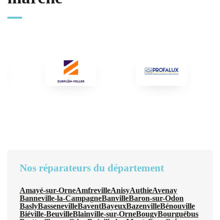
Nos réparateurs du département
Amayé-sur-Orne
Amfreville
Anisy
Authie
Avenay
Banneville-la-Campagne
Banville
Baron-sur-Odon
Basly
Basseneville
Bavent
Bayeux
Bazenville
Bénouville
Biéville-Beuville
Blainville-sur-Orne
Bougy
Bourguébus