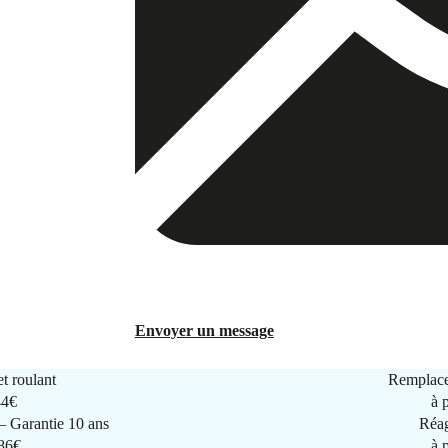
Envoyer un message
t roulant
Remplace
44€
à 
 Garantie 10 ans
Réag
286€
à 