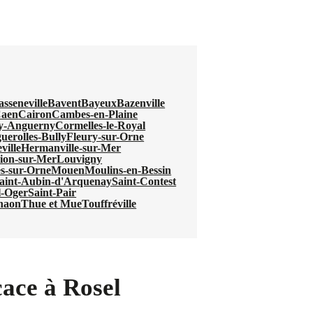
asseneville
Bavent
Bayeux
Bazenville
aen
Cairon
Cambes-en-Plaine
y-Anguerny
Cormelles-le-Royal
uerolles-Bully
Fleury-sur-Orne
ville
Hermanville-sur-Mer
ion-sur-Mer
Louvigny
es-sur-Orne
Mouen
Moulins-en-Bessin
aint-Aubin-d'Arquenay
Saint-Contest
l-Oger
Saint-Pair
haon
Thue et Mue
Touffréville
cace à Rosel