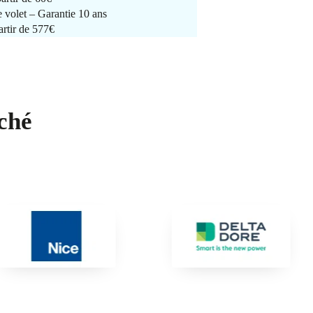
e volet – Garantie 10 ans
artir de 577€
ché