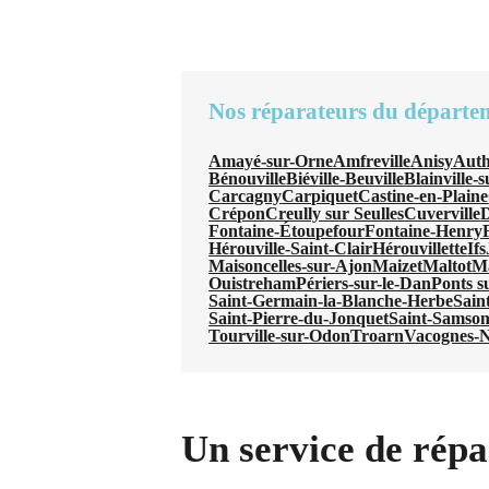
Nos réparateurs du départe
Amayé-sur-Orne
Amfreville
Anisy
Auth
Bénouville
Biéville-Beuville
Blainville-
Carcagny
Carpiquet
Castine-en-Plaine
Crépon
Creully sur Seulles
Cuverville
D
Fontaine-Étoupefour
Fontaine-Henry
Hérouville-Saint-Clair
Hérouvillette
Ifs
Maisoncelles-sur-Ajon
Maizet
Maltot
M
Ouistreham
Périers-sur-le-Dan
Ponts s
Saint-Germain-la-Blanche-Herbe
Sain
Saint-Pierre-du-Jonquet
Saint-Samso
Tourville-sur-Odon
Troarn
Vacognes-N
Un service de répar