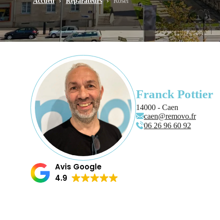
Accueil
›
Réparateurs
›
Rosel
Franck Pottier
14000 - Caen
caen@removo.fr
06 26 96 60 92
Avis Google
4.9