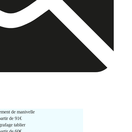
ment de manivelle
partir de
91€
rafage tablier
partir de
60€