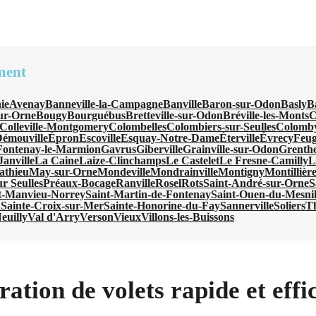
ment
ie
Avenay
Banneville-la-Campagne
Banville
Baron-sur-Odon
Basly
B
sur-Orne
Bougy
Bourguébus
Bretteville-sur-Odon
Bréville-les-Monts
C
Colleville-Montgomery
Colombelles
Colombiers-sur-Seulles
Colomb
émouville
Épron
Escoville
Esquay-Notre-Dame
Éterville
Évrecy
Feug
Fontenay-le-Marmion
Gavrus
Giberville
Grainville-sur-Odon
Grenthe
Janville
La Caine
Laize-Clinchamps
Le Castelet
Le Fresne-Camilly
L
athieu
May-sur-Orne
Mondeville
Mondrainville
Montigny
Montillièr
ur Seulles
Préaux-Bocage
Ranville
Rosel
Rots
Saint-André-sur-Orne
S
t-Manvieu-Norrey
Saint-Martin-de-Fontenay
Saint-Ouen-du-Mesni
n
Sainte-Croix-sur-Mer
Sainte-Honorine-du-Fay
Sannerville
Soliers
T
euilly
Val d'Arry
Verson
Vieux
Villons-les-Buissons
ation de volets rapide et effi