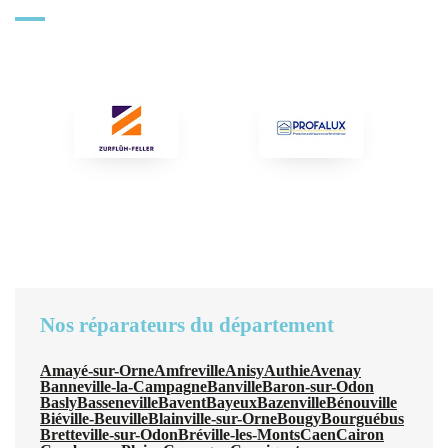
Nos réparateurs du département
Amayé-sur-Orne
Amfreville
Anisy
Authie
Avenay
Banneville-la-Campagne
Banville
Baron-sur-Odon
Basly
Basseneville
Bavent
Bayeux
Bazenville
Bénouville
Biéville-Beuville
Blainville-sur-Orne
Bougy
Bourguébus
Bretteville-sur-Odon
Bréville-les-Monts
Caen
Cairon