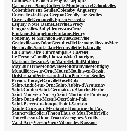
Cambes-en-Plaine
Carcagny
Carpiquet
Castine-en-Plaine
Colleville-Montgomery
Colombelles
Colombiers-sur-Seulles
Colomby-Anguerny
Cormelles-le-Royal
Crépon
Creully sur Seulles
Cuverville
Démouville
Épron
Escoville
Esquay-Notre-Dame
Éterville
Évrecy
Feuguerolles-Bully
Fleury-sur-Orne
Fontaine-Étoupefour
Fontaine-Henry
Fontenay-le-Marmion
Gavrus
Giberville
Grainville-sur-Odon
Grentheville
Hermanville-sur-Mer
Hérouville-Saint-Clair
Hérouvillette
Ifs
Janville
La Caine
Laize-Clinchamps
Le Castelet
Le Fresne-Camilly
Lion-sur-Mer
Louvigny
Maisoncelles-sur-Ajon
Maizet
Maltot
Mathieu
May-sur-Orne
Mondeville
Mondrainville
Montigny
Montillières-sur-Orne
Mouen
Moulins-en-Bessin
Ouistreham
Périers-sur-le-Dan
Ponts sur Seulles
Préaux-Bocage
Ranville
Rosel
Rots
Saint-André-sur-Orne
Saint-Aubin-d'Arquenay
Saint-Contest
Saint-Germain-la-Blanche-Herbe
Saint-Manvieu-Norrey
Saint-Martin-de-Fontenay
Saint-Ouen-du-Mesnil-Oger
Saint-Pair
Saint-Pierre-du-Jonquet
Saint-Samson
Sainte-Croix-sur-Mer
Sainte-Honorine-du-Fay
Sannerville
Soliers
Thaon
Thue et Mue
Touffréville
Tourville-sur-Odon
Troarn
Vacognes-Neuilly
Val d'Arry
Verson
Vieux
Villons-les-Buissons