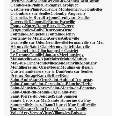
Bretteville-sur-Odon
Bréville-les-Monts
Caen
Cairon
Cambes-en-Plaine
Carcagny
Carpiquet
Castine-en-Plaine
Colleville-Montgomery
Colombelles
Colombiers-sur-Seulles
Colomby-Anguerny
Cormelles-le-Royal
Crépon
Creully sur Seulles
Cuverville
Démouville
Épron
Escoville
Esquay-Notre-Dame
Éterville
Évrecy
Feuguerolles-Bully
Fleury-sur-Orne
Fontaine-Étoupefour
Fontaine-Henry
Fontenay-le-Marmion
Gavrus
Giberville
Grainville-sur-Odon
Grentheville
Hermanville-sur-Mer
Hérouville-Saint-Clair
Hérouvillette
Ifs
Janville
La Caine
Laize-Clinchamps
Le Castelet
Le Fresne-Camilly
Lion-sur-Mer
Louvigny
Maisoncelles-sur-Ajon
Maizet
Maltot
Mathieu
May-sur-Orne
Mondeville
Mondrainville
Montigny
Montillières-sur-Orne
Mouen
Moulins-en-Bessin
Ouistreham
Périers-sur-le-Dan
Ponts sur Seulles
Préaux-Bocage
Ranville
Rosel
Rots
Saint-André-sur-Orne
Saint-Aubin-d'Arquenay
Saint-Contest
Saint-Germain-la-Blanche-Herbe
Saint-Manvieu-Norrey
Saint-Martin-de-Fontenay
Saint-Ouen-du-Mesnil-Oger
Saint-Pair
Saint-Pierre-du-Jonquet
Saint-Samson
Sainte-Croix-sur-Mer
Sainte-Honorine-du-Fay
Sannerville
Soliers
Thaon
Thue et Mue
Touffréville
Tourville-sur-Odon
Troarn
Vacognes-Neuilly
Val d'Arry
Verson
Vieux
Villons-les-Buissons