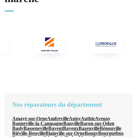
Nos réparateurs du département
Amayé-sur-Orne
Amfreville
Anisy
Authie
Avenay
Banneville-la-Campagne
Banville
Baron-sur-Odon
Basly
Basseneville
Bavent
Bayeux
Bazenville
Bénouville
Biéville-Beuville
Blainville-sur-Orne
Bougy
Bourguébus