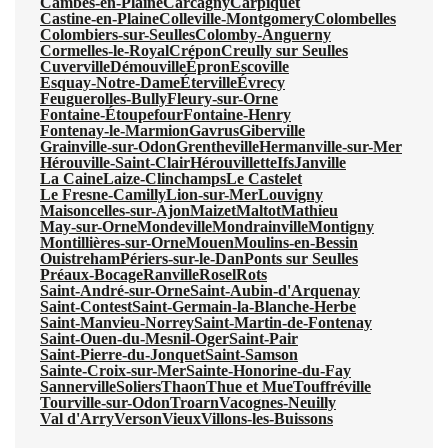
Cambes-en-Plaine
Carcagny
Carpiquet
Castine-en-Plaine
Colleville-Montgomery
Colombelles
Colombiers-sur-Seulles
Colomby-Anguerny
Cormelles-le-Royal
Crépon
Creully sur Seulles
Cuverville
Démouville
Épron
Escoville
Esquay-Notre-Dame
Éterville
Évrecy
Feuguerolles-Bully
Fleury-sur-Orne
Fontaine-Étoupefour
Fontaine-Henry
Fontenay-le-Marmion
Gavrus
Giberville
Grainville-sur-Odon
Grentheville
Hermanville-sur-Mer
Hérouville-Saint-Clair
Hérouvillette
Ifs
Janville
La Caine
Laize-Clinchamps
Le Castelet
Le Fresne-Camilly
Lion-sur-Mer
Louvigny
Maisoncelles-sur-Ajon
Maizet
Maltot
Mathieu
May-sur-Orne
Mondeville
Mondrainville
Montigny
Montillières-sur-Orne
Mouen
Moulins-en-Bessin
Ouistreham
Périers-sur-le-Dan
Ponts sur Seulles
Préaux-Bocage
Ranville
Rosel
Rots
Saint-André-sur-Orne
Saint-Aubin-d'Arquenay
Saint-Contest
Saint-Germain-la-Blanche-Herbe
Saint-Manvieu-Norrey
Saint-Martin-de-Fontenay
Saint-Ouen-du-Mesnil-Oger
Saint-Pair
Saint-Pierre-du-Jonquet
Saint-Samson
Sainte-Croix-sur-Mer
Sainte-Honorine-du-Fay
Sannerville
Soliers
Thaon
Thue et Mue
Touffréville
Tourville-sur-Odon
Troarn
Vacognes-Neuilly
Val d'Arry
Verson
Vieux
Villons-les-Buissons