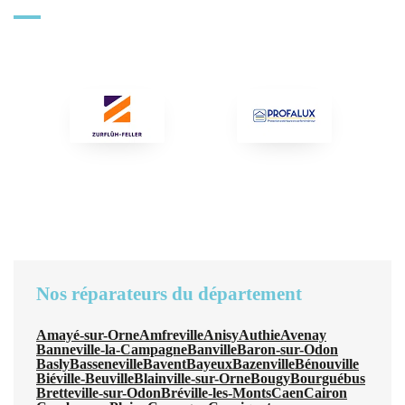
Nos réparateurs du département
Amayé-sur-Orne
Amfreville
Anisy
Authie
Avenay
Banneville-la-Campagne
Banville
Baron-sur-Odon
Basly
Basseneville
Bavent
Bayeux
Bazenville
Bénouville
Biéville-Beuville
Blainville-sur-Orne
Bougy
Bourguébus
Bretteville-sur-Odon
Bréville-les-Monts
Caen
Cairon