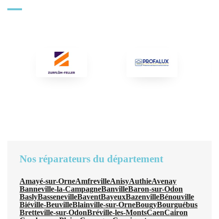
Nos réparateurs du département
Amayé-sur-Orne
Amfreville
Anisy
Authie
Avenay
Banneville-la-Campagne
Banville
Baron-sur-Odon
Basly
Basseneville
Bavent
Bayeux
Bazenville
Bénouville
Biéville-Beuville
Blainville-sur-Orne
Bougy
Bourguébus
Bretteville-sur-Odon
Bréville-les-Monts
Caen
Cairon