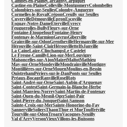
Cambes-en-Plaine
Carcagny
Carpiquet
Castine-en-Plaine
Colleville-Montgomery
Colombelles
Colombiers-sur-Seulles
Colomby-Anguerny
Cormelles-le-Royal
Crépon
Creully sur Seulles
Cuverville
Démouville
Épron
Escoville
Esquay-Notre-Dame
Éterville
Évrecy
Feuguerolles-Bully
Fleury-sur-Orne
Fontaine-Étoupefour
Fontaine-Henry
Fontenay-le-Marmion
Gavrus
Giberville
Grainville-sur-Odon
Grentheville
Hermanville-sur-Mer
Hérouville-Saint-Clair
Hérouvillette
Ifs
Janville
La Caine
Laize-Clinchamps
Le Castelet
Le Fresne-Camilly
Lion-sur-Mer
Louvigny
Maisoncelles-sur-Ajon
Maizet
Maltot
Mathieu
May-sur-Orne
Mondeville
Mondrainville
Montigny
Montillières-sur-Orne
Mouen
Moulins-en-Bessin
Ouistreham
Périers-sur-le-Dan
Ponts sur Seulles
Préaux-Bocage
Ranville
Rosel
Rots
Saint-André-sur-Orne
Saint-Aubin-d'Arquenay
Saint-Contest
Saint-Germain-la-Blanche-Herbe
Saint-Manvieu-Norrey
Saint-Martin-de-Fontenay
Saint-Ouen-du-Mesnil-Oger
Saint-Pair
Saint-Pierre-du-Jonquet
Saint-Samson
Sainte-Croix-sur-Mer
Sainte-Honorine-du-Fay
Sannerville
Soliers
Thaon
Thue et Mue
Touffréville
Tourville-sur-Odon
Troarn
Vacognes-Neuilly
Val d'Arry
Verson
Vieux
Villons-les-Buissons