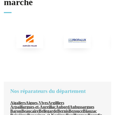
marché
Nos réparateurs du département
Aigaliers
Aigues-Vives
Argilliers
Arpaillargues-et-Aureillac
Aubord
Aubussargues
Baron
Beaucaire
Bellegarde
Bernis
Bezouce
Blauzac