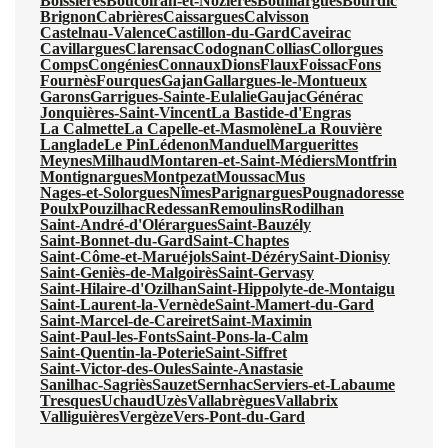
Boissières
Boucoiran-et-Nozières
Bouillargues
Bourdic
Brignon
Cabrières
Caissargues
Calvisson
Castelnau-Valence
Castillon-du-Gard
Caveirac
Cavillargues
Clarensac
Codognan
Collias
Collorgues
Comps
Congénies
Connaux
Dions
Flaux
Foissac
Fons
Fournès
Fourques
Gajan
Gallargues-le-Montueux
Garons
Garrigues-Sainte-Eulalie
Gaujac
Générac
Jonquières-Saint-Vincent
La Bastide-d'Engras
La Calmette
La Capelle-et-Masmolène
La Rouvière
Langlade
Le Pin
Lédenon
Manduel
Marguerittes
Meynes
Milhaud
Montaren-et-Saint-Médiers
Montfrin
Montignargues
Montpezat
Moussac
Mus
Nages-et-Solorgues
Nîmes
Parignargues
Pougnadoresse
Poulx
Pouzilhac
Redessan
Remoulins
Rodilhan
Saint-André-d'Olérargues
Saint-Bauzély
Saint-Bonnet-du-Gard
Saint-Chaptes
Saint-Côme-et-Maruéjols
Saint-Dézéry
Saint-Dionisy
Saint-Geniès-de-Malgoirès
Saint-Gervasy
Saint-Hilaire-d'Ozilhan
Saint-Hippolyte-de-Montaigu
Saint-Laurent-la-Vernède
Saint-Mamert-du-Gard
Saint-Marcel-de-Careiret
Saint-Maximin
Saint-Paul-les-Fonts
Saint-Pons-la-Calm
Saint-Quentin-la-Poterie
Saint-Siffret
Saint-Victor-des-Oules
Sainte-Anastasie
Sanilhac-Sagriès
Sauzet
Sernhac
Serviers-et-Labaume
Tresques
Uchaud
Uzès
Vallabrègues
Vallabrix
Valliguières
Vergèze
Vers-Pont-du-Gard