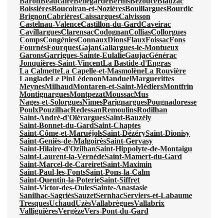
Baron
Beaucaire
Bellegarde
Bernis
Bezouce
Blauzac
Boissières
Boucoiran-et-Nozières
Bouillargues
Bourdic
Brignon
Cabrières
Caissargues
Calvisson
Castelnau-Valence
Castillon-du-Gard
Caveirac
Cavillargues
Clarensac
Codognan
Collias
Collorgues
Comps
Congénies
Connaux
Dions
Flaux
Foissac
Fons
Fournès
Fourques
Gajan
Gallargues-le-Montueux
Garons
Garrigues-Sainte-Eulalie
Gaujac
Générac
Jonquières-Saint-Vincent
La Bastide-d'Engras
La Calmette
La Capelle-et-Masmolène
La Rouvière
Langlade
Le Pin
Lédenon
Manduel
Marguerittes
Meynes
Milhaud
Montaren-et-Saint-Médiers
Montfrin
Montignargues
Montpezat
Moussac
Mus
Nages-et-Solorgues
Nîmes
Parignargues
Pougnadoresse
Poulx
Pouzilhac
Redessan
Remoulins
Rodilhan
Saint-André-d'Olérargues
Saint-Bauzély
Saint-Bonnet-du-Gard
Saint-Chaptes
Saint-Côme-et-Maruéjols
Saint-Dézéry
Saint-Dionisy
Saint-Geniès-de-Malgoirès
Saint-Gervasy
Saint-Hilaire-d'Ozilhan
Saint-Hippolyte-de-Montaigu
Saint-Laurent-la-Vernède
Saint-Mamert-du-Gard
Saint-Marcel-de-Careiret
Saint-Maximin
Saint-Paul-les-Fonts
Saint-Pons-la-Calm
Saint-Quentin-la-Poterie
Saint-Siffret
Saint-Victor-des-Oules
Sainte-Anastasie
Sanilhac-Sagriès
Sauzet
Sernhac
Serviers-et-Labaume
Tresques
Uchaud
Uzès
Vallabrègues
Vallabrix
Valliguières
Vergèze
Vers-Pont-du-Gard