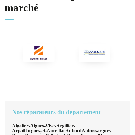
marché
Nos réparateurs du département
Aigaliers
Aigues-Vives
Argilliers
Arpaillargues-et-Aureillac
Aubord
Aubussargues