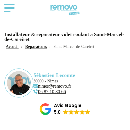
Installateur & réparateur volet roulant à Saint-Marcel-
de-Careiret
Accueil
›
Réparateurs
›
Saint-Marcel-de-Careiret
Sébastien Lecomte
30000 - Nîmes
nimes@removo.fr
06 87 10 80 66
Avis Google
5.0