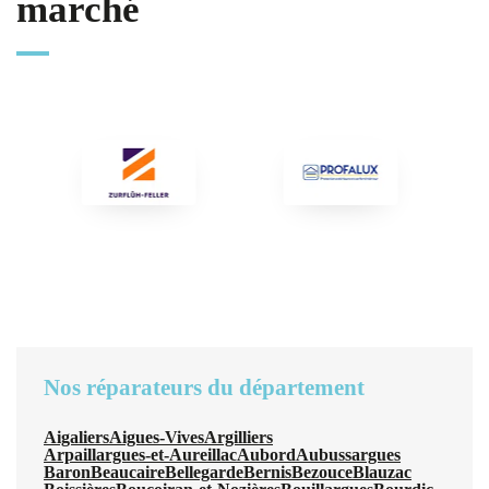
marché
Nos réparateurs du département
Aigaliers
Aigues-Vives
Argilliers
Arpaillargues-et-Aureillac
Aubord
Aubussargues
Baron
Beaucaire
Bellegarde
Bernis
Bezouce
Blauzac