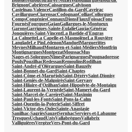
Boissières
Boucoiran-et-Nozières
Bouillargues
Bourdic
Brignon
Cabrières
Caissargues
Calvisson
Castelnau-Valence
Castillon-du-Gard
Caveirac
Cavillargues
Clarensac
Codognan
Collias
Collorgues
Comps
Congénies
Connaux
Dions
Flaux
Foissac
Fons
Fournès
Fourques
Gajan
Gallargues-le-Montueux
Garons
Garrigues-Sainte-Eulalie
Gaujac
Générac
Jonquières-Saint-Vincent
La Bastide-d'Engras
La Calmette
La Capelle-et-Masmolène
La Rouvière
Langlade
Le Pin
Lédenon
Manduel
Marguerittes
Meynes
Milhaud
Montaren-et-Saint-Médiers
Montfrin
Montignargues
Montpezat
Moussac
Mus
Nages-et-Solorgues
Nîmes
Parignargues
Pougnadoresse
Poulx
Pouzilhac
Redessan
Remoulins
Rodilhan
Saint-André-d'Olérargues
Saint-Bauzély
Saint-Bonnet-du-Gard
Saint-Chaptes
Saint-Côme-et-Maruéjols
Saint-Dézéry
Saint-Dionisy
Saint-Geniès-de-Malgoirès
Saint-Gervasy
Saint-Hilaire-d'Ozilhan
Saint-Hippolyte-de-Montaigu
Saint-Laurent-la-Vernède
Saint-Mamert-du-Gard
Saint-Marcel-de-Careiret
Saint-Maximin
Saint-Paul-les-Fonts
Saint-Pons-la-Calm
Saint-Quentin-la-Poterie
Saint-Siffret
Saint-Victor-des-Oules
Sainte-Anastasie
Sanilhac-Sagriès
Sauzet
Sernhac
Serviers-et-Labaume
Tresques
Uchaud
Uzès
Vallabrègues
Vallabrix
Valliguières
Vergèze
Vers-Pont-du-Gard