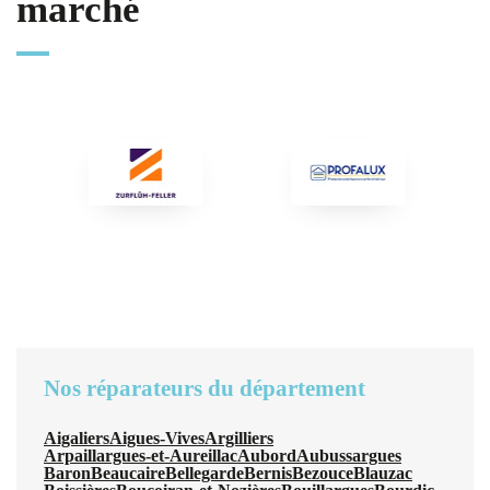
marché
Nos réparateurs du département
Aigaliers
Aigues-Vives
Argilliers
Arpaillargues-et-Aureillac
Aubord
Aubussargues
Baron
Beaucaire
Bellegarde
Bernis
Bezouce
Blauzac