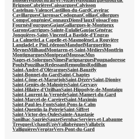
Boissières
Boucoiran-et-Nozières
Bouillargues
Bourdic
Brignon
Cabrières
Caissargues
Calvisson
Castelnau-Valence
Castillon-du-Gard
Caveirac
Cavillargues
Clarensac
Codognan
Collias
Collorgues
Comps
Congénies
Connaux
Dions
Flaux
Foissac
Fons
Fournès
Fourques
Gajan
Gallargues-le-Montueux
Garons
Garrigues-Sainte-Eulalie
Gaujac
Générac
Jonquières-Saint-Vincent
La Bastide-d'Engras
La Calmette
La Capelle-et-Masmolène
La Rouvière
Langlade
Le Pin
Lédenon
Manduel
Marguerittes
Meynes
Milhaud
Montaren-et-Saint-Médiers
Montfrin
Montignargues
Montpezat
Moussac
Mus
Nages-et-Solorgues
Nîmes
Parignargues
Pougnadoresse
Poulx
Pouzilhac
Redessan
Remoulins
Rodilhan
Saint-André-d'Olérargues
Saint-Bauzély
Saint-Bonnet-du-Gard
Saint-Chaptes
Saint-Côme-et-Maruéjols
Saint-Dézéry
Saint-Dionisy
Saint-Geniès-de-Malgoirès
Saint-Gervasy
Saint-Hilaire-d'Ozilhan
Saint-Hippolyte-de-Montaigu
Saint-Laurent-la-Vernède
Saint-Mamert-du-Gard
Saint-Marcel-de-Careiret
Saint-Maximin
Saint-Paul-les-Fonts
Saint-Pons-la-Calm
Saint-Quentin-la-Poterie
Saint-Siffret
Saint-Victor-des-Oules
Sainte-Anastasie
Sanilhac-Sagriès
Sauzet
Sernhac
Serviers-et-Labaume
Tresques
Uchaud
Uzès
Vallabrègues
Vallabrix
Valliguières
Vergèze
Vers-Pont-du-Gard