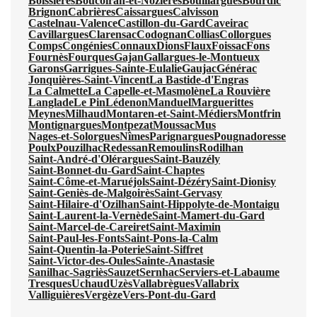
Boissières
Boucoiran-et-Nozières
Bouillargues
Bourdic
Brignon
Cabrières
Caissargues
Calvisson
Castelnau-Valence
Castillon-du-Gard
Caveirac
Cavillargues
Clarensac
Codognan
Collias
Collorgues
Comps
Congénies
Connaux
Dions
Flaux
Foissac
Fons
Fournès
Fourques
Gajan
Gallargues-le-Montueux
Garons
Garrigues-Sainte-Eulalie
Gaujac
Générac
Jonquières-Saint-Vincent
La Bastide-d'Engras
La Calmette
La Capelle-et-Masmolène
La Rouvière
Langlade
Le Pin
Lédenon
Manduel
Marguerittes
Meynes
Milhaud
Montaren-et-Saint-Médiers
Montfrin
Montignargues
Montpezat
Moussac
Mus
Nages-et-Solorgues
Nîmes
Parignargues
Pougnadoresse
Poulx
Pouzilhac
Redessan
Remoulins
Rodilhan
Saint-André-d'Olérargues
Saint-Bauzély
Saint-Bonnet-du-Gard
Saint-Chaptes
Saint-Côme-et-Maruéjols
Saint-Dézéry
Saint-Dionisy
Saint-Geniès-de-Malgoirès
Saint-Gervasy
Saint-Hilaire-d'Ozilhan
Saint-Hippolyte-de-Montaigu
Saint-Laurent-la-Vernède
Saint-Mamert-du-Gard
Saint-Marcel-de-Careiret
Saint-Maximin
Saint-Paul-les-Fonts
Saint-Pons-la-Calm
Saint-Quentin-la-Poterie
Saint-Siffret
Saint-Victor-des-Oules
Sainte-Anastasie
Sanilhac-Sagriès
Sauzet
Sernhac
Serviers-et-Labaume
Tresques
Uchaud
Uzès
Vallabrègues
Vallabrix
Valliguières
Vergèze
Vers-Pont-du-Gard