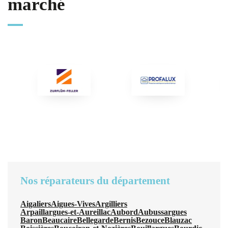
marché
Nos réparateurs du département
Aigaliers
Aigues-Vives
Argilliers
Arpaillargues-et-Aureillac
Aubord
Aubussargues
Baron
Beaucaire
Bellegarde
Bernis
Bezouce
Blauzac