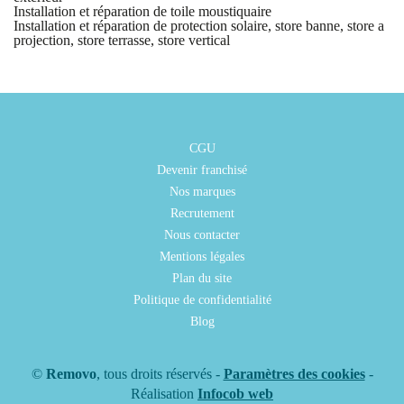
Installation et réparation de toile moustiquaire
Installation et réparation de protection solaire, store banne, store a
projection, store terrasse, store vertical
CGU
Devenir franchisé
Nos marques
Recrutement
Nous contacter
Mentions légales
Plan du site
Politique de confidentialité
Blog
©
Removo
, tous droits réservés -
Paramètres des cookies
-
Réalisation
Infocob web