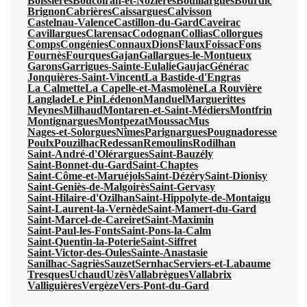
Boissières
Boucoiran-et-Nozières
Bouillargues
Bourdic
Brignon
Cabrières
Caissargues
Calvisson
Castelnau-Valence
Castillon-du-Gard
Caveirac
Cavillargues
Clarensac
Codognan
Collias
Collorgues
Comps
Congénies
Connaux
Dions
Flaux
Foissac
Fons
Fournès
Fourques
Gajan
Gallargues-le-Montueux
Garons
Garrigues-Sainte-Eulalie
Gaujac
Générac
Jonquières-Saint-Vincent
La Bastide-d'Engras
La Calmette
La Capelle-et-Masmolène
La Rouvière
Langlade
Le Pin
Lédenon
Manduel
Marguerittes
Meynes
Milhaud
Montaren-et-Saint-Médiers
Montfrin
Montignargues
Montpezat
Moussac
Mus
Nages-et-Solorgues
Nîmes
Parignargues
Pougnadoresse
Poulx
Pouzilhac
Redessan
Remoulins
Rodilhan
Saint-André-d'Olérargues
Saint-Bauzély
Saint-Bonnet-du-Gard
Saint-Chaptes
Saint-Côme-et-Maruéjols
Saint-Dézéry
Saint-Dionisy
Saint-Geniès-de-Malgoirès
Saint-Gervasy
Saint-Hilaire-d'Ozilhan
Saint-Hippolyte-de-Montaigu
Saint-Laurent-la-Vernède
Saint-Mamert-du-Gard
Saint-Marcel-de-Careiret
Saint-Maximin
Saint-Paul-les-Fonts
Saint-Pons-la-Calm
Saint-Quentin-la-Poterie
Saint-Siffret
Saint-Victor-des-Oules
Sainte-Anastasie
Sanilhac-Sagriès
Sauzet
Sernhac
Serviers-et-Labaume
Tresques
Uchaud
Uzès
Vallabrègues
Vallabrix
Valliguières
Vergèze
Vers-Pont-du-Gard