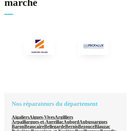
marché
Nos réparateurs du département
Aigaliers
Aigues-Vives
Argilliers
Arpaillargues-et-Aureillac
Aubord
Aubussargues
Baron
Beaucaire
Bellegarde
Bernis
Bezouce
Blauzac