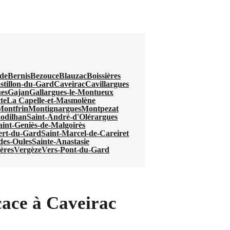
rde
Bernis
Bezouce
Blauzac
Boissières
stillon-du-Gard
Caveirac
Cavillargues
es
Gajan
Gallargues-le-Montueux
te
La Capelle-et-Masmolène
Montfrin
Montignargues
Montpezat
odilhan
Saint-André-d'Olérargues
aint-Geniès-de-Malgoirès
ert-du-Gard
Saint-Marcel-de-Careiret
-des-Oules
Sainte-Anastasie
ières
Vergèze
Vers-Pont-du-Gard
icace à Caveirac