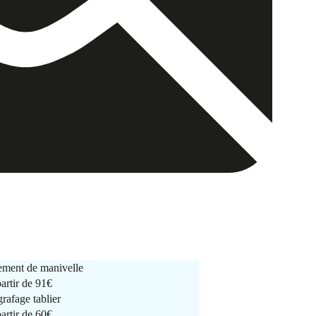
ment de manivelle
partir de
91€
rafage tablier
partir de
60€