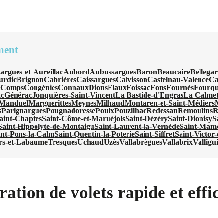
ment
largues-et-Aureillac
Aubord
Aubussargues
Baron
Beaucaire
Bellega
urdic
Brignon
Cabrières
Caissargues
Calvisson
Castelnau-Valence
Ca
s
Comps
Congénies
Connaux
Dions
Flaux
Foissac
Fons
Fournès
Fourqu
ac
Générac
Jonquières-Saint-Vincent
La Bastide-d'Engras
La Calmet
Manduel
Marguerittes
Meynes
Milhaud
Montaren-et-Saint-Médiers
s
Parignargues
Pougnadoresse
Poulx
Pouzilhac
Redessan
Remoulins
R
aint-Chaptes
Saint-Côme-et-Maruéjols
Saint-Dézéry
Saint-Dionisy
S
Saint-Hippolyte-de-Montaigu
Saint-Laurent-la-Vernède
Saint-Mam
int-Pons-la-Calm
Saint-Quentin-la-Poterie
Saint-Siffret
Saint-Victor
ers-et-Labaume
Tresques
Uchaud
Uzès
Vallabrègues
Vallabrix
Valligu
ration de volets rapide et eff