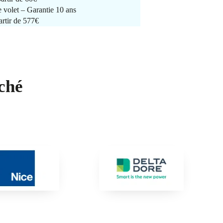
e volet – Garantie 10 ans
artir de 577€
ché