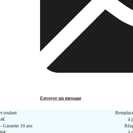
Envoyer un message
t roulant
Remplace
44€
à 
 Garantie 10 ans
Réag
286€
à 