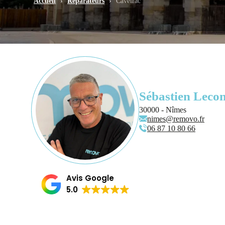
Accueil
›
Réparateurs
›
Caveirac
Sébastien Leco
30000 - Nîmes
nimes@removo.fr
06 87 10 80 66
Avis Google
5.0