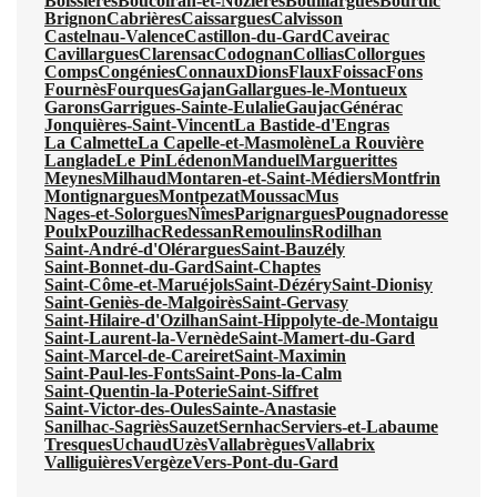
Boissières
Boucoiran-et-Nozières
Bouillargues
Bourdic
Brignon
Cabrières
Caissargues
Calvisson
Castelnau-Valence
Castillon-du-Gard
Caveirac
Cavillargues
Clarensac
Codognan
Collias
Collorgues
Comps
Congénies
Connaux
Dions
Flaux
Foissac
Fons
Fournès
Fourques
Gajan
Gallargues-le-Montueux
Garons
Garrigues-Sainte-Eulalie
Gaujac
Générac
Jonquières-Saint-Vincent
La Bastide-d'Engras
La Calmette
La Capelle-et-Masmolène
La Rouvière
Langlade
Le Pin
Lédenon
Manduel
Marguerittes
Meynes
Milhaud
Montaren-et-Saint-Médiers
Montfrin
Montignargues
Montpezat
Moussac
Mus
Nages-et-Solorgues
Nîmes
Parignargues
Pougnadoresse
Poulx
Pouzilhac
Redessan
Remoulins
Rodilhan
Saint-André-d'Olérargues
Saint-Bauzély
Saint-Bonnet-du-Gard
Saint-Chaptes
Saint-Côme-et-Maruéjols
Saint-Dézéry
Saint-Dionisy
Saint-Geniès-de-Malgoirès
Saint-Gervasy
Saint-Hilaire-d'Ozilhan
Saint-Hippolyte-de-Montaigu
Saint-Laurent-la-Vernède
Saint-Mamert-du-Gard
Saint-Marcel-de-Careiret
Saint-Maximin
Saint-Paul-les-Fonts
Saint-Pons-la-Calm
Saint-Quentin-la-Poterie
Saint-Siffret
Saint-Victor-des-Oules
Sainte-Anastasie
Sanilhac-Sagriès
Sauzet
Sernhac
Serviers-et-Labaume
Tresques
Uchaud
Uzès
Vallabrègues
Vallabrix
Valliguières
Vergèze
Vers-Pont-du-Gard