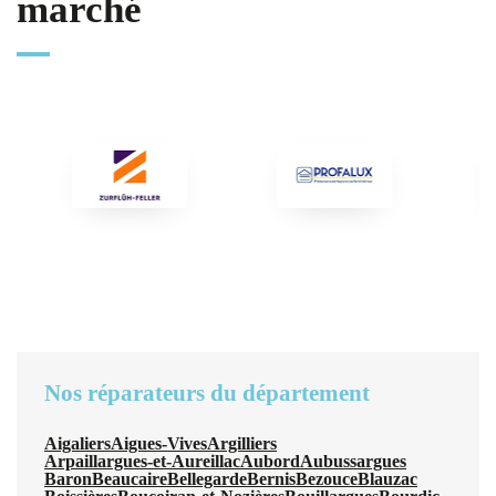
marché
Nos réparateurs du département
Aigaliers
Aigues-Vives
Argilliers
Arpaillargues-et-Aureillac
Aubord
Aubussargues
Baron
Beaucaire
Bellegarde
Bernis
Bezouce
Blauzac