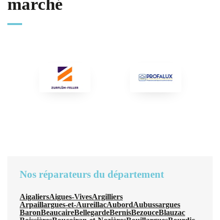
marché
Nos réparateurs du département
Aigaliers
Aigues-Vives
Argilliers
Arpaillargues-et-Aureillac
Aubord
Aubussargues
Baron
Beaucaire
Bellegarde
Bernis
Bezouce
Blauzac