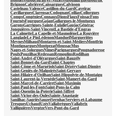
Boissières
Boucoiran-et-Nozières
Bouillargues
Bourdic
Brignon
Cabrières
Caissargues
Calvisson
Castelnau-Valence
Castillon-du-Gard
Caveirac
Cavillargues
Clarensac
Codognan
Collias
Collorgues
Comps
Congénies
Connaux
Dions
Flaux
Foissac
Fons
Fournès
Fourques
Gajan
Gallargues-le-Montueux
Garons
Garrigues-Sainte-Eulalie
Gaujac
Générac
Jonquières-Saint-Vincent
La Bastide-d'Engras
La Calmette
La Capelle-et-Masmolène
La Rouvière
Langlade
Le Pin
Lédenon
Manduel
Marguerittes
Meynes
Milhaud
Montaren-et-Saint-Médiers
Montfrin
Montignargues
Montpezat
Moussac
Mus
Nages-et-Solorgues
Nîmes
Parignargues
Pougnadoresse
Poulx
Pouzilhac
Redessan
Remoulins
Rodilhan
Saint-André-d'Olérargues
Saint-Bauzély
Saint-Bonnet-du-Gard
Saint-Chaptes
Saint-Côme-et-Maruéjols
Saint-Dézéry
Saint-Dionisy
Saint-Geniès-de-Malgoirès
Saint-Gervasy
Saint-Hilaire-d'Ozilhan
Saint-Hippolyte-de-Montaigu
Saint-Laurent-la-Vernède
Saint-Mamert-du-Gard
Saint-Marcel-de-Careiret
Saint-Maximin
Saint-Paul-les-Fonts
Saint-Pons-la-Calm
Saint-Quentin-la-Poterie
Saint-Siffret
Saint-Victor-des-Oules
Sainte-Anastasie
Sanilhac-Sagriès
Sauzet
Sernhac
Serviers-et-Labaume
Tresques
Uchaud
Uzès
Vallabrègues
Vallabrix
Valliguières
Vergèze
Vers-Pont-du-Gard