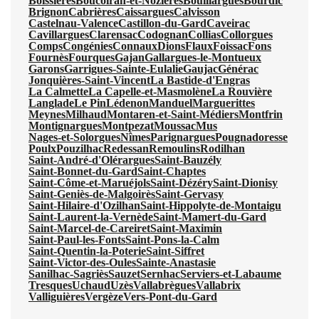
Boissières
Boucoiran-et-Nozières
Bouillargues
Bourdic
Brignon
Cabrières
Caissargues
Calvisson
Castelnau-Valence
Castillon-du-Gard
Caveirac
Cavillargues
Clarensac
Codognan
Collias
Collorgues
Comps
Congénies
Connaux
Dions
Flaux
Foissac
Fons
Fournès
Fourques
Gajan
Gallargues-le-Montueux
Garons
Garrigues-Sainte-Eulalie
Gaujac
Générac
Jonquières-Saint-Vincent
La Bastide-d'Engras
La Calmette
La Capelle-et-Masmolène
La Rouvière
Langlade
Le Pin
Lédenon
Manduel
Marguerittes
Meynes
Milhaud
Montaren-et-Saint-Médiers
Montfrin
Montignargues
Montpezat
Moussac
Mus
Nages-et-Solorgues
Nîmes
Parignargues
Pougnadoresse
Poulx
Pouzilhac
Redessan
Remoulins
Rodilhan
Saint-André-d'Olérargues
Saint-Bauzély
Saint-Bonnet-du-Gard
Saint-Chaptes
Saint-Côme-et-Maruéjols
Saint-Dézéry
Saint-Dionisy
Saint-Geniès-de-Malgoirès
Saint-Gervasy
Saint-Hilaire-d'Ozilhan
Saint-Hippolyte-de-Montaigu
Saint-Laurent-la-Vernède
Saint-Mamert-du-Gard
Saint-Marcel-de-Careiret
Saint-Maximin
Saint-Paul-les-Fonts
Saint-Pons-la-Calm
Saint-Quentin-la-Poterie
Saint-Siffret
Saint-Victor-des-Oules
Sainte-Anastasie
Sanilhac-Sagriès
Sauzet
Sernhac
Serviers-et-Labaume
Tresques
Uchaud
Uzès
Vallabrègues
Vallabrix
Valliguières
Vergèze
Vers-Pont-du-Gard