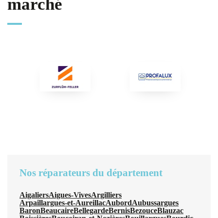
marché
Nos réparateurs du département
Aigaliers
Aigues-Vives
Argilliers
Arpaillargues-et-Aureillac
Aubord
Aubussargues
Baron
Beaucaire
Bellegarde
Bernis
Bezouce
Blauzac