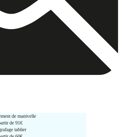
ment de manivelle
partir de
91€
rafage tablier
partir de
60€