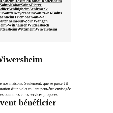
Rosheim
Rossfeld
Rothau
Rottelsheim
Saint-Nabor
Saint-Pierre
iller
Schiltigheim
Schirmeck
au
Souffelweyersheim
Soultz-les-Bains
aenheim
Triembach-au-Val
altenheim-sur-Zorn
Wangen
eim-Wilshausen
Wildersbach
ittersheim
Wittisheim
Wiwersheim
 Wiwersheim
 de nos maisons. Seulement, que se passe-t-il
aration d’un volet roulant peut-être envisagée
es courantes et les services proposés.
vent bénéficier