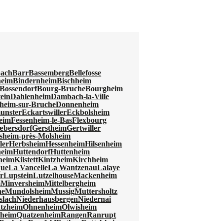
ach
Barr
Bassemberg
Bellefosse
heim
Bindernheim
Bischheim
Bossendorf
Bourg-Bruche
Bourgheim
ein
Dahlenheim
Dambach-la-Ville
heim-sur-Bruche
Donnenheim
unster
Eckartswiller
Eckbolsheim
eim
Fessenheim-le-Bas
Flexbourg
Zœbersdorf
Gerstheim
Gertwiller
sheim-près-Molsheim
ler
Herbsheim
Hessenheim
Hilsenheim
heim
Huttendorf
Huttenheim
heim
Kilstett
Kintzheim
Kirchheim
que
La Vancelle
La Wantzenau
Lalaye
r
Lupstein
Lutzelhouse
Mackenheim
m
Minversheim
Mittelbergheim
he
Mundolsheim
Mussig
Muttersholtz
slach
Niederhausbergen
Niedernai
tzheim
Ohnenheim
Olwisheim
zheim
Quatzenheim
Rangen
Ranrupt