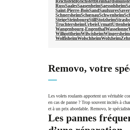
Reichsfeld
Reichstett
Reinhardsmunste
Russ
Saales
Saasenheim
Saessolsheim
Sa
Saint-Pierre-Bois
Sand
Saulxures
Save
Schnersheim
Schœnau
Schwenheim
Sc
Steige
Steinbourg
Still
Stotzheim
Strasb
Truchtersheim
Urbeis
Urmatt
Uttenhe
Wangenbourg-Engenthal
Wasselonne
Willgottheim
Wilwisheim
Wingersheim 
Wolfisheim
Wolschheim
Wolxheim
Zeh
Removo, votre spéc
Les volets roulants apportent un véritable con
en cas de panne ? Trop souvent incités à chan
et à un prix abordable. Removo, le spécialist
Les pannes fréquen