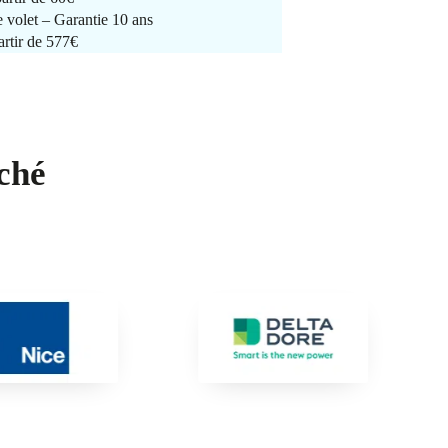
e volet – Garantie 10 ans
artir de 577€
ché