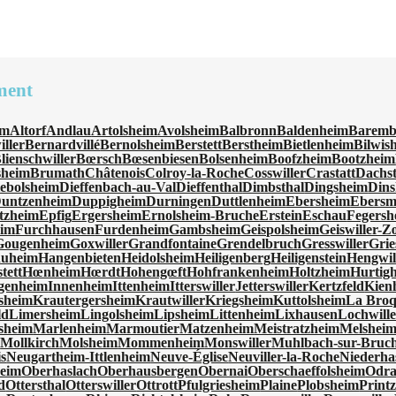
ment
im
Altorf
Andlau
Artolsheim
Avolsheim
Balbronn
Baldenheim
Baremb
ller
Bernardvillé
Bernolsheim
Berstett
Berstheim
Bietlenheim
Bilwis
lienschwiller
Bœrsch
Bœsenbiesen
Bolsenheim
Boofzheim
Bootzheim
sheim
Brumath
Châtenois
Colroy-la-Roche
Cosswiller
Crastatt
Dachst
ebolsheim
Dieffenbach-au-Val
Dieffenthal
Dimbsthal
Dingsheim
Dins
untzenheim
Duppigheim
Durningen
Duttlenheim
Ebersheim
Ebersm
tzheim
Epfig
Ergersheim
Ernolsheim-Bruche
Erstein
Eschau
Fegersh
eim
Furchhausen
Furdenheim
Gambsheim
Geispolsheim
Geiswiller-
Gougenheim
Goxwiller
Grandfontaine
Grendelbruch
Gresswiller
Grie
huheim
Hangenbieten
Heidolsheim
Heiligenberg
Heiligenstein
Hengwil
tett
Hœnheim
Hœrdt
Hohengœft
Hohfrankenheim
Holtzheim
Hurtig
genheim
Innenheim
Ittenheim
Itterswiller
Jetterswiller
Kertzfeld
Kien
sheim
Krautergersheim
Krautwiller
Kriegsheim
Kuttolsheim
La Bro
ld
Limersheim
Lingolsheim
Lipsheim
Littenheim
Lixhausen
Lochwille
sheim
Marlenheim
Marmoutier
Matzenheim
Meistratzheim
Melshei
m
Mollkirch
Molsheim
Mommenheim
Monswiller
Muhlbach-sur-Bruc
s
Neugartheim-Ittlenheim
Neuve-Église
Neuviller-la-Roche
Niederha
eim
Oberhaslach
Oberhausbergen
Obernai
Oberschaeffolsheim
Odra
d
Ottersthal
Otterswiller
Ottrott
Pfulgriesheim
Plaine
Plobsheim
Print