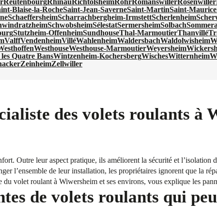
r
Reutenbourg
Rhinau
Richtolsheim
Rohr
Romanswiller
Rosenwiller
int-Blaise-la-Roche
Saint-Jean-Saverne
Saint-Martin
Saint-Maurice
rne
Schaeffersheim
Scharrachbergheim-Irmstett
Scherlenheim
Scherw
hwindratzheim
Schwobsheim
Sélestat
Sermersheim
Solbach
Sommer
ourg
Stutzheim-Offenheim
Sundhouse
Thal-Marmoutier
Thanvillé
Tr
im
Valff
Vendenheim
Villé
Wahlenheim
Waldersbach
Waldolwisheim
W
Westhoffen
Westhouse
Westhouse-Marmoutier
Weyersheim
Wickersh
les Quatre Bans
Wintzenheim-Kochersberg
Wisches
Witternheim
W
nacker
Zeinheim
Zellwiller
ialiste des volets roulants à
fort. Outre leur aspect pratique, ils améliorent la sécurité et l’isolation
ger l’ensemble de leur installation, les propriétaires ignorent que la rép
e du volet roulant à Wiwersheim et ses environs, vous explique les pann
tes de volets roulants qui peu