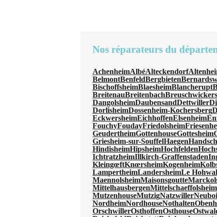
Nos réparateurs du départe
Achenheim
Albé
Alteckendorf
Altenhe
Belmont
Benfeld
Bergbieten
Bernardswi
Bischoffsheim
Blaesheim
Blancherupt
B
Breitenau
Breitenbach
Breuschwicker
Dangolsheim
Daubensand
Dettwiller
Di
Dorlisheim
Dossenheim-Kochersberg
D
Eckwersheim
Eichhoffen
Elsenheim
En
Fouchy
Fouday
Friedolsheim
Friesenh
Geudertheim
Gottenhouse
Gottesheim
Griesheim-sur-Souffel
Haegen
Handsc
Hindisheim
Hipsheim
Hochfelden
Hochs
Ichtratzheim
Illkirch-Graffenstaden
In
Kleingœft
Knœrsheim
Kogenheim
Kolb
Lampertheim
Landersheim
Le Hohwa
Maennolsheim
Maisonsgoutte
Marckol
Mittelhausbergen
Mittelschaeffolshei
Mutzenhouse
Mutzig
Natzwiller
Neuboi
Nordheim
Nordhouse
Nothalten
Obenh
Orschwiller
Osthoffen
Osthouse
Ostwal