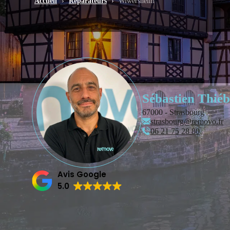
Accueil
›
Réparateurs
›
Wiwersheim
Sébastien Thié
67000 - Strasbourg
strasbourg@removo.fr
‭06 21 75 28 80‬
Avis Google
5.0