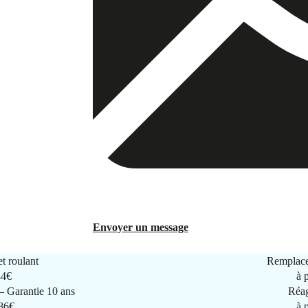
Envoyer un message
t roulant
Remplace
44€
à 
 Garantie 10 ans
Réag
286€
à 