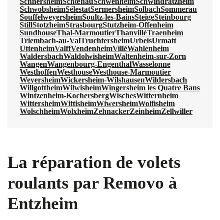
Schnersheim
Schœnau
Schwenheim
Schwindratzheim
Schwobsheim
Sélestat
Sermersheim
Solbach
Sommerau
Souffelweyersheim
Soultz-les-Bains
Steige
Steinbourg
Still
Stotzheim
Strasbourg
Stutzheim-Offenheim
Sundhouse
Thal-Marmoutier
Thanvillé
Traenheim
Triembach-au-Val
Truchtersheim
Urbeis
Urmatt
Uttenheim
Valff
Vendenheim
Villé
Wahlenheim
Waldersbach
Waldolwisheim
Waltenheim-sur-Zorn
Wangen
Wangenbourg-Engenthal
Wasselonne
Westhoffen
Westhouse
Westhouse-Marmoutier
Weyersheim
Wickersheim-Wilshausen
Wildersbach
Willgottheim
Wilwisheim
Wingersheim les Quatre Bans
Wintzenheim-Kochersberg
Wisches
Witternheim
Wittersheim
Wittisheim
Wiwersheim
Wolfisheim
Wolschheim
Wolxheim
Zehnacker
Zeinheim
Zellwiller
La réparation de volets
roulants par Removo à
Entzheim