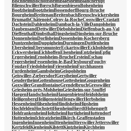
Bischheim
Bischoffsheim
Blaesheim
Blancherupt
Blienschwiller
Bœrsch
Bœsenbiesen
Bolsenheim
Boofzheim
Bootzheim
Bossendorf
Bourg-Bruche
Bourgheim
Breitenau
Breitenbach
Breuschwickersheim
Brumath
Châtenois
Colroy-la-Roche
Cosswiller
Crastatt
Dachstein
Dahlenheim
Dambach-la-Ville
Dangolsheim
Daubensand
Dettwiller
Diebolsheim
Dieffenbach-au-Val
Dieffenthal
Dimbsthal
Dingsheim
Dinsheim-sur-Bruche
Donnenheim
Dorlisheim
Dossenheim-Kochersberg
Duntzenheim
Duppigheim
Durningen
Duttlenheim
Ebersheim
Ebersmunster
Eckartswiller
Eckbolsheim
Eckwersheim
Eichhoffen
Elsenheim
Entzheim
Epfig
Ergersheim
Ernolsheim-Bruche
Erstein
Eschau
Fegersheim
Fessenheim-le-Bas
Flexbourg
Fouchy
Fouday
Friedolsheim
Friesenheim
Furchhausen
Furdenheim
Gambsheim
Geispolsheim
Geiswiller-Zœbersdorf
Gerstheim
Gertwiller
Geudertheim
Gottenhouse
Gottesheim
Gougenheim
Goxwiller
Grandfontaine
Grendelbruch
Gresswiller
Griesheim-près-Molsheim
Griesheim-sur-Souffel
Haegen
Handschuheim
Hangenbieten
Heidolsheim
Heiligenberg
Heiligenstein
Hengwiller
Herbsheim
Hessenheim
Hilsenheim
Hindisheim
Hipsheim
Hochfelden
Hochstett
Hœnheim
Hœrdt
Hohengœft
Hohfrankenheim
Holtzheim
Hurtigheim
Huttendorf
Huttenheim
Ichtratzheim
Illkirch-Graffenstaden
Ingenheim
Innenheim
Ittenheim
Itterswiller
Jetterswiller
Kertzfeld
Kienheim
Kilstett
Kintzheim
Kirchheim