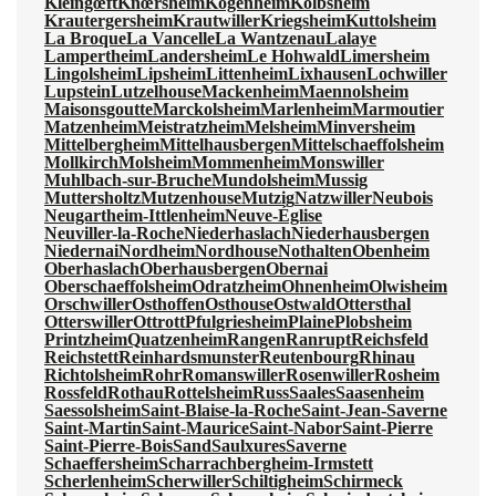
Kleingœft
Knœrsheim
Kogenheim
Kolbsheim
Krautergersheim
Krautwiller
Kriegsheim
Kuttolsheim
La Broque
La Vancelle
La Wantzenau
Lalaye
Lampertheim
Landersheim
Le Hohwald
Limersheim
Lingolsheim
Lipsheim
Littenheim
Lixhausen
Lochwiller
Lupstein
Lutzelhouse
Mackenheim
Maennolsheim
Maisonsgoutte
Marckolsheim
Marlenheim
Marmoutier
Matzenheim
Meistratzheim
Melsheim
Minversheim
Mittelbergheim
Mittelhausbergen
Mittelschaeffolsheim
Mollkirch
Molsheim
Mommenheim
Monswiller
Muhlbach-sur-Bruche
Mundolsheim
Mussig
Muttersholtz
Mutzenhouse
Mutzig
Natzwiller
Neubois
Neugartheim-Ittlenheim
Neuve-Église
Neuviller-la-Roche
Niederhaslach
Niederhausbergen
Niedernai
Nordheim
Nordhouse
Nothalten
Obenheim
Oberhaslach
Oberhausbergen
Obernai
Oberschaeffolsheim
Odratzheim
Ohnenheim
Olwisheim
Orschwiller
Osthoffen
Osthouse
Ostwald
Ottersthal
Otterswiller
Ottrott
Pfulgriesheim
Plaine
Plobsheim
Printzheim
Quatzenheim
Rangen
Ranrupt
Reichsfeld
Reichstett
Reinhardsmunster
Reutenbourg
Rhinau
Richtolsheim
Rohr
Romanswiller
Rosenwiller
Rosheim
Rossfeld
Rothau
Rottelsheim
Russ
Saales
Saasenheim
Saessolsheim
Saint-Blaise-la-Roche
Saint-Jean-Saverne
Saint-Martin
Saint-Maurice
Saint-Nabor
Saint-Pierre
Saint-Pierre-Bois
Sand
Saulxures
Saverne
Schaeffersheim
Scharrachbergheim-Irmstett
Scherlenheim
Scherwiller
Schiltigheim
Schirmeck