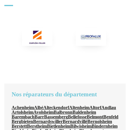
Nos réparateurs du département
Achenheim
Albé
Alteckendorf
Altenheim
Altorf
Andlau
Artolsheim
Avolsheim
Balbronn
Baldenheim
Barembach
Barr
Bassemberg
Bellefosse
Belmont
Benfeld
Bergbieten
Bernardswiller
Bernardvillé
Bernolsheim
Berstett
Berstheim
Bietlenheim
Bilwisheim
Bindernheim