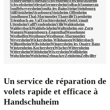
Schnersheim
Schœnau
Schwenheim
Schwindratzheim
Schwobsheim
Sélestat
Sermersheim
Solbach
Sommerau
Souffelweyersheim
Soultz-les-Bains
Steige
Steinbourg
Still
Stotzheim
Strasbourg
Stutzheim-Offenheim
Sundhouse
Thal-Marmoutier
Thanvillé
Traenheim
Triembach-au-Val
Truchtersheim
Urbeis
Urmatt
Uttenheim
Valff
Vendenheim
Villé
Wahlenheim
Waldersbach
Waldolwisheim
Waltenheim-sur-Zorn
Wangen
Wangenbourg-Engenthal
Wasselonne
Westhoffen
Westhouse
Westhouse-Marmoutier
Weyersheim
Wickersheim-Wilshausen
Wildersbach
Willgottheim
Wilwisheim
Wingersheim les Quatre Bans
Wintzenheim-Kochersberg
Wisches
Witternheim
Wittersheim
Wittisheim
Wiwersheim
Wolfisheim
Wolschheim
Wolxheim
Zehnacker
Zeinheim
Zellwiller
Un service de réparation de
volets rapide et efficace à
Handschuheim