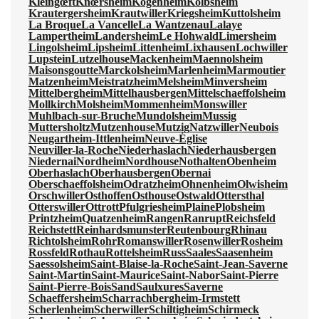
Kleingœft
Knœrsheim
Kogenheim
Kolbsheim
Krautergersheim
Krautwiller
Kriegsheim
Kuttolsheim
La Broque
La Vancelle
La Wantzenau
Lalaye
Lampertheim
Landersheim
Le Hohwald
Limersheim
Lingolsheim
Lipsheim
Littenheim
Lixhausen
Lochwiller
Lupstein
Lutzelhouse
Mackenheim
Maennolsheim
Maisonsgoutte
Marckolsheim
Marlenheim
Marmoutier
Matzenheim
Meistratzheim
Melsheim
Minversheim
Mittelbergheim
Mittelhausbergen
Mittelschaeffolsheim
Mollkirch
Molsheim
Mommenheim
Monswiller
Muhlbach-sur-Bruche
Mundolsheim
Mussig
Muttersholtz
Mutzenhouse
Mutzig
Natzwiller
Neubois
Neugartheim-Ittlenheim
Neuve-Église
Neuviller-la-Roche
Niederhaslach
Niederhausbergen
Niedernai
Nordheim
Nordhouse
Nothalten
Obenheim
Oberhaslach
Oberhausbergen
Obernai
Oberschaeffolsheim
Odratzheim
Ohnenheim
Olwisheim
Orschwiller
Osthoffen
Osthouse
Ostwald
Ottersthal
Otterswiller
Ottrott
Pfulgriesheim
Plaine
Plobsheim
Printzheim
Quatzenheim
Rangen
Ranrupt
Reichsfeld
Reichstett
Reinhardsmunster
Reutenbourg
Rhinau
Richtolsheim
Rohr
Romanswiller
Rosenwiller
Rosheim
Rossfeld
Rothau
Rottelsheim
Russ
Saales
Saasenheim
Saessolsheim
Saint-Blaise-la-Roche
Saint-Jean-Saverne
Saint-Martin
Saint-Maurice
Saint-Nabor
Saint-Pierre
Saint-Pierre-Bois
Sand
Saulxures
Saverne
Schaeffersheim
Scharrachbergheim-Irmstett
Scherlenheim
Scherwiller
Schiltigheim
Schirmeck