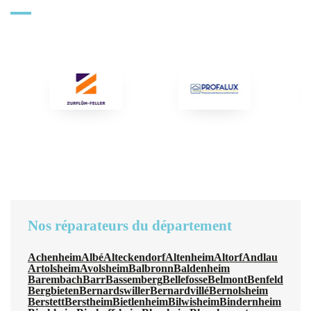
Nos réparateurs du département
Achenheim
Albé
Alteckendorf
Altenheim
Altorf
Andlau
Artolsheim
Avolsheim
Balbronn
Baldenheim
Barembach
Barr
Bassemberg
Bellefosse
Belmont
Benfeld
Bergbieten
Bernardswiller
Bernardvillé
Bernolsheim
Berstett
Berstheim
Bietlenheim
Bilwisheim
Bindernheim