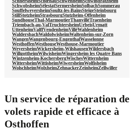
Schnersheim
Schœnau
Schwenheim
Schwindratzheim
Schwobsheim
Sélestat
Sermersheim
Solbach
Sommerau
Souffelweyersheim
Soultz-les-Bains
Steige
Steinbourg
Still
Stotzheim
Strasbourg
Stutzheim-Offenheim
Sundhouse
Thal-Marmoutier
Thanvillé
Traenheim
Triembach-au-Val
Truchtersheim
Urbeis
Urmatt
Uttenheim
Valff
Vendenheim
Villé
Wahlenheim
Waldersbach
Waldolwisheim
Waltenheim-sur-Zorn
Wangen
Wangenbourg-Engenthal
Wasselonne
Westhoffen
Westhouse
Westhouse-Marmoutier
Weyersheim
Wickersheim-Wilshausen
Wildersbach
Willgottheim
Wilwisheim
Wingersheim les Quatre Bans
Wintzenheim-Kochersberg
Wisches
Witternheim
Wittersheim
Wittisheim
Wiwersheim
Wolfisheim
Wolschheim
Wolxheim
Zehnacker
Zeinheim
Zellwiller
Un service de réparation de
volets rapide et efficace à
Osthoffen