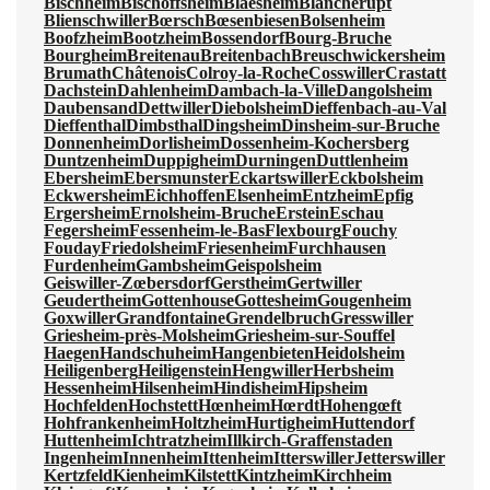
Bischheim
Bischoffsheim
Blaesheim
Blancherupt
Blienschwiller
Bœrsch
Bœsenbiesen
Bolsenheim
Boofzheim
Bootzheim
Bossendorf
Bourg-Bruche
Bourgheim
Breitenau
Breitenbach
Breuschwickersheim
Brumath
Châtenois
Colroy-la-Roche
Cosswiller
Crastatt
Dachstein
Dahlenheim
Dambach-la-Ville
Dangolsheim
Daubensand
Dettwiller
Diebolsheim
Dieffenbach-au-Val
Dieffenthal
Dimbsthal
Dingsheim
Dinsheim-sur-Bruche
Donnenheim
Dorlisheim
Dossenheim-Kochersberg
Duntzenheim
Duppigheim
Durningen
Duttlenheim
Ebersheim
Ebersmunster
Eckartswiller
Eckbolsheim
Eckwersheim
Eichhoffen
Elsenheim
Entzheim
Epfig
Ergersheim
Ernolsheim-Bruche
Erstein
Eschau
Fegersheim
Fessenheim-le-Bas
Flexbourg
Fouchy
Fouday
Friedolsheim
Friesenheim
Furchhausen
Furdenheim
Gambsheim
Geispolsheim
Geiswiller-Zœbersdorf
Gerstheim
Gertwiller
Geudertheim
Gottenhouse
Gottesheim
Gougenheim
Goxwiller
Grandfontaine
Grendelbruch
Gresswiller
Griesheim-près-Molsheim
Griesheim-sur-Souffel
Haegen
Handschuheim
Hangenbieten
Heidolsheim
Heiligenberg
Heiligenstein
Hengwiller
Herbsheim
Hessenheim
Hilsenheim
Hindisheim
Hipsheim
Hochfelden
Hochstett
Hœnheim
Hœrdt
Hohengœft
Hohfrankenheim
Holtzheim
Hurtigheim
Huttendorf
Huttenheim
Ichtratzheim
Illkirch-Graffenstaden
Ingenheim
Innenheim
Ittenheim
Itterswiller
Jetterswiller
Kertzfeld
Kienheim
Kilstett
Kintzheim
Kirchheim