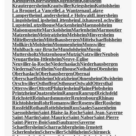
Kleingœft
Knœrsheim
Kogenheim
Kolbsheim
Krautergersheim
Krautwiller
Kriegsheim
Kuttolsheim
La Broque
La Vancelle
La Wantzenau
Lalaye
Lampertheim
Landersheim
Le Hohwald
Limersheim
Lingolsheim
Lipsheim
Littenheim
Lixhausen
Lochwiller
Lupstein
Lutzelhouse
Mackenheim
Maennolsheim
Maisonsgoutte
Marckolsheim
Marlenheim
Marmoutier
Matzenheim
Meistratzheim
Melsheim
Minversheim
Mittelbergheim
Mittelhausbergen
Mittelschaeffolsheim
Mollkirch
Molsheim
Mommenheim
Monswiller
Muhlbach-sur-Bruche
Mundolsheim
Mussig
Muttersholtz
Mutzenhouse
Mutzig
Natzwiller
Neubois
Neugartheim-Ittlenheim
Neuve-Église
Neuviller-la-Roche
Niederhaslach
Niederhausbergen
Niedernai
Nordheim
Nordhouse
Nothalten
Obenheim
Oberhaslach
Oberhausbergen
Obernai
Oberschaeffolsheim
Odratzheim
Ohnenheim
Olwisheim
Orschwiller
Osthoffen
Osthouse
Ostwald
Ottersthal
Otterswiller
Ottrott
Pfulgriesheim
Plaine
Plobsheim
Printzheim
Quatzenheim
Rangen
Ranrupt
Reichsfeld
Reichstett
Reinhardsmunster
Reutenbourg
Rhinau
Richtolsheim
Rohr
Romanswiller
Rosenwiller
Rosheim
Rossfeld
Rothau
Rottelsheim
Russ
Saales
Saasenheim
Saessolsheim
Saint-Blaise-la-Roche
Saint-Jean-Saverne
Saint-Martin
Saint-Maurice
Saint-Nabor
Saint-Pierre
Saint-Pierre-Bois
Sand
Saulxures
Saverne
Schaeffersheim
Scharrachbergheim-Irmstett
Scherlenheim
Scherwiller
Schiltigheim
Schirmeck