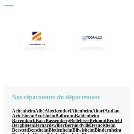
Nos réparateurs du département
Achenheim
Albé
Alteckendorf
Altenheim
Altorf
Andlau
Artolsheim
Avolsheim
Balbronn
Baldenheim
Barembach
Barr
Bassemberg
Bellefosse
Belmont
Benfeld
Bergbieten
Bernardswiller
Bernardvillé
Bernolsheim
Berstett
Berstheim
Bietlenheim
Bilwisheim
Bindernheim