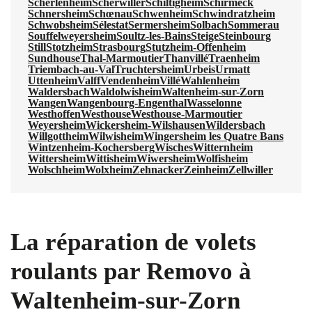
Scherlenheim
Scherwiller
Schiltigheim
Schirmeck
Schnersheim
Schœnau
Schwenheim
Schwindratzheim
Schwobsheim
Sélestat
Sermersheim
Solbach
Sommerau
Souffelweyersheim
Soultz-les-Bains
Steige
Steinbourg
Still
Stotzheim
Strasbourg
Stutzheim-Offenheim
Sundhouse
Thal-Marmoutier
Thanvillé
Traenheim
Triembach-au-Val
Truchtersheim
Urbeis
Urmatt
Uttenheim
Valff
Vendenheim
Villé
Wahlenheim
Waldersbach
Waldolwisheim
Waltenheim-sur-Zorn
Wangen
Wangenbourg-Engenthal
Wasselonne
Westhoffen
Westhouse
Westhouse-Marmoutier
Weyersheim
Wickersheim-Wilshausen
Wildersbach
Willgottheim
Wilwisheim
Wingersheim les Quatre Bans
Wintzenheim-Kochersberg
Wisches
Witternheim
Wittersheim
Wittisheim
Wiwersheim
Wolfisheim
Wolschheim
Wolxheim
Zehnacker
Zeinheim
Zellwiller
La réparation de volets
roulants par Removo à
Waltenheim-sur-Zorn