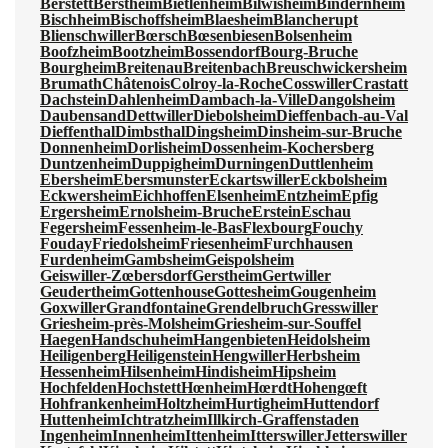
Berstett
Berstheim
Bietlenheim
Bilwisheim
Bindernheim
Bischheim
Bischoffsheim
Blaesheim
Blancherupt
Blienschwiller
Bœrsch
Bœsenbiesen
Bolsenheim
Boofzheim
Bootzheim
Bossendorf
Bourg-Bruche
Bourgheim
Breitenau
Breitenbach
Breuschwickersheim
Brumath
Châtenois
Colroy-la-Roche
Cosswiller
Crastatt
Dachstein
Dahlenheim
Dambach-la-Ville
Dangolsheim
Daubensand
Dettwiller
Diebolsheim
Dieffenbach-au-Val
Dieffenthal
Dimbsthal
Dingsheim
Dinsheim-sur-Bruche
Donnenheim
Dorlisheim
Dossenheim-Kochersberg
Duntzenheim
Duppigheim
Durningen
Duttlenheim
Ebersheim
Ebersmunster
Eckartswiller
Eckbolsheim
Eckwersheim
Eichhoffen
Elsenheim
Entzheim
Epfig
Ergersheim
Ernolsheim-Bruche
Erstein
Eschau
Fegersheim
Fessenheim-le-Bas
Flexbourg
Fouchy
Fouday
Friedolsheim
Friesenheim
Furchhausen
Furdenheim
Gambsheim
Geispolsheim
Geiswiller-Zœbersdorf
Gerstheim
Gertwiller
Geudertheim
Gottenhouse
Gottesheim
Gougenheim
Goxwiller
Grandfontaine
Grendelbruch
Gresswiller
Griesheim-près-Molsheim
Griesheim-sur-Souffel
Haegen
Handschuheim
Hangenbieten
Heidolsheim
Heiligenberg
Heiligenstein
Hengwiller
Herbsheim
Hessenheim
Hilsenheim
Hindisheim
Hipsheim
Hochfelden
Hochstett
Hœnheim
Hœrdt
Hohengœft
Hohfrankenheim
Holtzheim
Hurtigheim
Huttendorf
Huttenheim
Ichtratzheim
Illkirch-Graffenstaden
Ingenheim
Innenheim
Ittenheim
Itterswiller
Jetterswiller