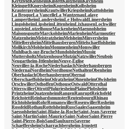
Kertzfeld
Kienheim
Kilstett
Kintzheim
Kirchheim
Kleingœft
Knœrsheim
Kogenheim
Kolbsheim
Krautergersheim
Krautwiller
Kriegsheim
Kuttolsheim
La Broque
La Vancelle
La Wantzenau
Lalaye
Lampertheim
Landersheim
Le Hohwald
Limersheim
Lingolsheim
Lipsheim
Littenheim
Lixhausen
Lochwiller
Lupstein
Lutzelhouse
Mackenheim
Maennolsheim
Maisonsgoutte
Marckolsheim
Marlenheim
Marmoutier
Matzenheim
Meistratzheim
Melsheim
Minversheim
Mittelbergheim
Mittelhausbergen
Mittelschaeffolsheim
Mollkirch
Molsheim
Mommenheim
Monswiller
Muhlbach-sur-Bruche
Mundolsheim
Mussig
Muttersholtz
Mutzenhouse
Mutzig
Natzwiller
Neubois
Neugartheim-Ittlenheim
Neuve-Église
Neuviller-la-Roche
Niederhaslach
Niederhausbergen
Niedernai
Nordheim
Nordhouse
Nothalten
Obenheim
Oberhaslach
Oberhausbergen
Obernai
Oberschaeffolsheim
Odratzheim
Ohnenheim
Olwisheim
Orschwiller
Osthoffen
Osthouse
Ostwald
Ottersthal
Otterswiller
Ottrott
Pfulgriesheim
Plaine
Plobsheim
Printzheim
Quatzenheim
Rangen
Ranrupt
Reichsfeld
Reichstett
Reinhardsmunster
Reutenbourg
Rhinau
Richtolsheim
Rohr
Romanswiller
Rosenwiller
Rosheim
Rossfeld
Rothau
Rottelsheim
Russ
Saales
Saasenheim
Saessolsheim
Saint-Blaise-la-Roche
Saint-Jean-Saverne
Saint-Martin
Saint-Maurice
Saint-Nabor
Saint-Pierre
Saint-Pierre-Bois
Sand
Saulxures
Saverne
Schaeffersheim
Scharrachbergheim-Irmstett