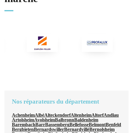
Nos réparateurs du département
Achenheim
Albé
Alteckendorf
Altenheim
Altorf
Andlau
Artolsheim
Avolsheim
Balbronn
Baldenheim
Barembach
Barr
Bassemberg
Bellefosse
Belmont
Benfeld
Bergbieten
Bernardswiller
Bernardvillé
Bernolsheim