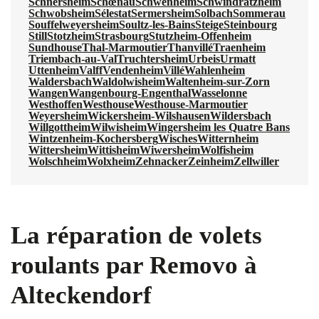
Schnersheim
Schœnau
Schwenheim
Schwindratzheim
Schwobsheim
Sélestat
Sermersheim
Solbach
Sommerau
Souffelweyersheim
Soultz-les-Bains
Steige
Steinbourg
Still
Stotzheim
Strasbourg
Stutzheim-Offenheim
Sundhouse
Thal-Marmoutier
Thanvillé
Traenheim
Triembach-au-Val
Truchtersheim
Urbeis
Urmatt
Uttenheim
Valff
Vendenheim
Villé
Wahlenheim
Waldersbach
Waldolwisheim
Waltenheim-sur-Zorn
Wangen
Wangenbourg-Engenthal
Wasselonne
Westhoffen
Westhouse
Westhouse-Marmoutier
Weyersheim
Wickersheim-Wilshausen
Wildersbach
Willgottheim
Wilwisheim
Wingersheim les Quatre Bans
Wintzenheim-Kochersberg
Wisches
Witternheim
Wittersheim
Wittisheim
Wiwersheim
Wolfisheim
Wolschheim
Wolxheim
Zehnacker
Zeinheim
Zellwiller
La réparation de volets
roulants par Removo à
Alteckendorf