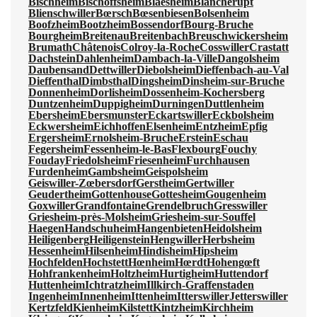
Bischheim
Bischoffsheim
Blaesheim
Blancherupt
Blienschwiller
Bœrsch
Bœsenbiesen
Bolsenheim
Boofzheim
Bootzheim
Bossendorf
Bourg-Bruche
Bourgheim
Breitenau
Breitenbach
Breuschwickersheim
Brumath
Châtenois
Colroy-la-Roche
Cosswiller
Crastatt
Dachstein
Dahlenheim
Dambach-la-Ville
Dangolsheim
Daubensand
Dettwiller
Diebolsheim
Dieffenbach-au-Val
Dieffenthal
Dimbsthal
Dingsheim
Dinsheim-sur-Bruche
Donnenheim
Dorlisheim
Dossenheim-Kochersberg
Duntzenheim
Duppigheim
Durningen
Duttlenheim
Ebersheim
Ebersmunster
Eckartswiller
Eckbolsheim
Eckwersheim
Eichhoffen
Elsenheim
Entzheim
Epfig
Ergersheim
Ernolsheim-Bruche
Erstein
Eschau
Fegersheim
Fessenheim-le-Bas
Flexbourg
Fouchy
Fouday
Friedolsheim
Friesenheim
Furchhausen
Furdenheim
Gambsheim
Geispolsheim
Geiswiller-Zœbersdorf
Gerstheim
Gertwiller
Geudertheim
Gottenhouse
Gottesheim
Gougenheim
Goxwiller
Grandfontaine
Grendelbruch
Gresswiller
Griesheim-près-Molsheim
Griesheim-sur-Souffel
Haegen
Handschuheim
Hangenbieten
Heidolsheim
Heiligenberg
Heiligenstein
Hengwiller
Herbsheim
Hessenheim
Hilsenheim
Hindisheim
Hipsheim
Hochfelden
Hochstett
Hœnheim
Hœrdt
Hohengœft
Hohfrankenheim
Holtzheim
Hurtigheim
Huttendorf
Huttenheim
Ichtratzheim
Illkirch-Graffenstaden
Ingenheim
Innenheim
Ittenheim
Itterswiller
Jetterswiller
Kertzfeld
Kienheim
Kilstett
Kintzheim
Kirchheim