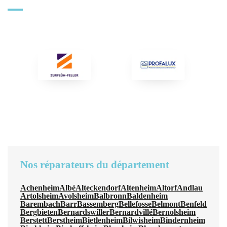
Nos réparateurs du département
Achenheim
Albé
Alteckendorf
Altenheim
Altorf
Andlau
Artolsheim
Avolsheim
Balbronn
Baldenheim
Barembach
Barr
Bassemberg
Bellefosse
Belmont
Benfeld
Bergbieten
Bernardswiller
Bernardvillé
Bernolsheim
Berstett
Berstheim
Bietlenheim
Bilwisheim
Bindernheim