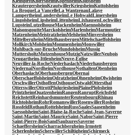
Kleingœft
Knœrsheim
Kogenheim
Kolbsheim
Krautergersheim
Krautwiller
Kriegsheim
Kuttolsheim
La Broque
La Vancelle
La Wantzenau
Lalaye
Lampertheim
Landersheim
Le Hohwald
Limersheim
Lingolsheim
Lipsheim
Littenheim
Lixhausen
Lochwiller
Lupstein
Lutzelhouse
Mackenheim
Maennolsheim
Maisonsgoutte
Marckolsheim
Marlenheim
Marmoutier
Matzenheim
Meistratzheim
Melsheim
Minversheim
Mittelbergheim
Mittelhausbergen
Mittelschaeffolsheim
Mollkirch
Molsheim
Mommenheim
Monswiller
Muhlbach-sur-Bruche
Mundolsheim
Mussig
Muttersholtz
Mutzenhouse
Mutzig
Natzwiller
Neubois
Neugartheim-Ittlenheim
Neuve-Église
Neuviller-la-Roche
Niederhaslach
Niederhausbergen
Niedernai
Nordheim
Nordhouse
Nothalten
Obenheim
Oberhaslach
Oberhausbergen
Obernai
Oberschaeffolsheim
Odratzheim
Ohnenheim
Olwisheim
Orschwiller
Osthoffen
Osthouse
Ostwald
Ottersthal
Otterswiller
Ottrott
Pfulgriesheim
Plaine
Plobsheim
Printzheim
Quatzenheim
Rangen
Ranrupt
Reichsfeld
Reichstett
Reinhardsmunster
Reutenbourg
Rhinau
Richtolsheim
Rohr
Romanswiller
Rosenwiller
Rosheim
Rossfeld
Rothau
Rottelsheim
Russ
Saales
Saasenheim
Saessolsheim
Saint-Blaise-la-Roche
Saint-Jean-Saverne
Saint-Martin
Saint-Maurice
Saint-Nabor
Saint-Pierre
Saint-Pierre-Bois
Sand
Saulxures
Saverne
Schaeffersheim
Scharrachbergheim-Irmstett
Scherlenheim
Scherwiller
Schiltigheim
Schirmeck