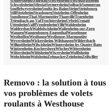
Schnersheim
Schœnau
Schwenheim
Schwindratzheim
Schwobsheim
Sélestat
Sermersheim
Solbach
Sommerau
Souffelweyersheim
Soultz-les-Bains
Steige
Steinbourg
Still
Stotzheim
Strasbourg
Stutzheim-Offenheim
Sundhouse
Thal-Marmoutier
Thanvillé
Traenheim
Triembach-au-Val
Truchtersheim
Urbeis
Urmatt
Uttenheim
Valff
Vendenheim
Villé
Wahlenheim
Waldersbach
Waldolwisheim
Waltenheim-sur-Zorn
Wangen
Wangenbourg-Engenthal
Wasselonne
Westhoffen
Westhouse
Westhouse-Marmoutier
Weyersheim
Wickersheim-Wilshausen
Wildersbach
Willgottheim
Wilwisheim
Wingersheim les Quatre Bans
Wintzenheim-Kochersberg
Wisches
Witternheim
Wittersheim
Wittisheim
Wiwersheim
Wolfisheim
Wolschheim
Wolxheim
Zehnacker
Zeinheim
Zellwiller
Removo : la solution à tous
vos problèmes de volets
roulants à Westhouse