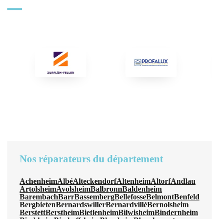
Nos réparateurs du département
Achenheim
Albé
Alteckendorf
Altenheim
Altorf
Andlau
Artolsheim
Avolsheim
Balbronn
Baldenheim
Barembach
Barr
Bassemberg
Bellefosse
Belmont
Benfeld
Bergbieten
Bernardswiller
Bernardvillé
Bernolsheim
Berstett
Berstheim
Bietlenheim
Bilwisheim
Bindernheim