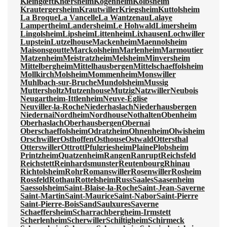
Kleingœft
Knœrsheim
Kogenheim
Kolbsheim
Krautergersheim
Krautwiller
Kriegsheim
Kuttolsheim
La Broque
La Vancelle
La Wantzenau
Lalaye
Lampertheim
Landersheim
Le Hohwald
Limersheim
Lingolsheim
Lipsheim
Littenheim
Lixhausen
Lochwiller
Lupstein
Lutzelhouse
Mackenheim
Maennolsheim
Maisonsgoutte
Marckolsheim
Marlenheim
Marmoutier
Matzenheim
Meistratzheim
Melsheim
Minversheim
Mittelbergheim
Mittelhausbergen
Mittelschaeffolsheim
Mollkirch
Molsheim
Mommenheim
Monswiller
Muhlbach-sur-Bruche
Mundolsheim
Mussig
Muttersholtz
Mutzenhouse
Mutzig
Natzwiller
Neubois
Neugartheim-Ittlenheim
Neuve-Église
Neuviller-la-Roche
Niederhaslach
Niederhausbergen
Niedernai
Nordheim
Nordhouse
Nothalten
Obenheim
Oberhaslach
Oberhausbergen
Obernai
Oberschaeffolsheim
Odratzheim
Ohnenheim
Olwisheim
Orschwiller
Osthoffen
Osthouse
Ostwald
Ottersthal
Otterswiller
Ottrott
Pfulgriesheim
Plaine
Plobsheim
Printzheim
Quatzenheim
Rangen
Ranrupt
Reichsfeld
Reichstett
Reinhardsmunster
Reutenbourg
Rhinau
Richtolsheim
Rohr
Romanswiller
Rosenwiller
Rosheim
Rossfeld
Rothau
Rottelsheim
Russ
Saales
Saasenheim
Saessolsheim
Saint-Blaise-la-Roche
Saint-Jean-Saverne
Saint-Martin
Saint-Maurice
Saint-Nabor
Saint-Pierre
Saint-Pierre-Bois
Sand
Saulxures
Saverne
Schaeffersheim
Scharrachbergheim-Irmstett
Scherlenheim
Scherwiller
Schiltigheim
Schirmeck