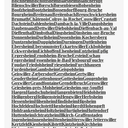
Bischheim
Bischoffsheim
Blaesheim
Blancherupt
Blienschwiller
Bœrsch
Bœsenbiesen
Bolsenheim
Boofzheim
Bootzheim
Bossendorf
Bourg-Bruche
Bourgheim
Breitenau
Breitenbach
Breuschwickersheim
Brumath
Châtenois
Colroy-la-Roche
Cosswiller
Crastatt
Dachstein
Dahlenheim
Dambach-la-Ville
Dangolsheim
Daubensand
Dettwiller
Diebolsheim
Dieffenbach-au-Val
Dieffenthal
Dimbsthal
Dingsheim
Dinsheim-sur-Bruche
Donnenheim
Dorlisheim
Dossenheim-Kochersberg
Duntzenheim
Duppigheim
Durningen
Duttlenheim
Ebersheim
Ebersmunster
Eckartswiller
Eckbolsheim
Eckwersheim
Eichhoffen
Elsenheim
Entzheim
Epfig
Ergersheim
Ernolsheim-Bruche
Erstein
Eschau
Fegersheim
Fessenheim-le-Bas
Flexbourg
Fouchy
Fouday
Friedolsheim
Friesenheim
Furchhausen
Furdenheim
Gambsheim
Geispolsheim
Geiswiller-Zœbersdorf
Gerstheim
Gertwiller
Geudertheim
Gottenhouse
Gottesheim
Gougenheim
Goxwiller
Grandfontaine
Grendelbruch
Gresswiller
Griesheim-près-Molsheim
Griesheim-sur-Souffel
Haegen
Handschuheim
Hangenbieten
Heidolsheim
Heiligenberg
Heiligenstein
Hengwiller
Herbsheim
Hessenheim
Hilsenheim
Hindisheim
Hipsheim
Hochfelden
Hochstett
Hœnheim
Hœrdt
Hohengœft
Hohfrankenheim
Holtzheim
Hurtigheim
Huttendorf
Huttenheim
Ichtratzheim
Illkirch-Graffenstaden
Ingenheim
Innenheim
Ittenheim
Itterswiller
Jetterswiller
Kertzfeld
Kienheim
Kilstett
Kintzheim
Kirchheim