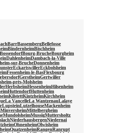
ach
Barr
Bassemberg
Bellefosse
heim
Bindernheim
Bischheim
Bossendorf
Bourg-Bruche
Bourgheim
ein
Dahlenheim
Dambach-la-Ville
heim-sur-Bruche
Donnenheim
unster
Eckartswiller
Eckbolsheim
eim
Fessenheim-le-Bas
Flexbourg
Zœbersdorf
Gerstheim
Gertwiller
sheim-près-Molsheim
ler
Herbsheim
Hessenheim
Hilsenheim
heim
Huttendorf
Huttenheim
heim
Kilstett
Kintzheim
Kirchheim
que
La Vancelle
La Wantzenau
Lalaye
r
Lupstein
Lutzelhouse
Mackenheim
m
Minversheim
Mittelbergheim
he
Mundolsheim
Mussig
Muttersholtz
slach
Niederhausbergen
Niedernai
tzheim
Ohnenheim
Olwisheim
zheim
Quatzenheim
Rangen
Ranrupt