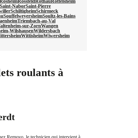
Rosheim
Rossfeld
Rothau
Rottelsheim
Saint-Nabor
Saint-Pierre
iller
Schiltigheim
Schirmeck
au
Souffelweyersheim
Soultz-les-Bains
aenheim
Triembach-au-Val
altenheim-sur-Zorn
Wangen
eim-Wilshausen
Wildersbach
ittersheim
Wittisheim
Wiwersheim
ets roulants à
œrdt
Chez Removo, le technicien qui intervient à