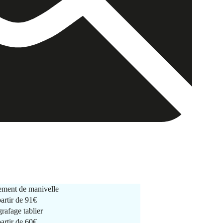
ment de manivelle
partir de
91€
rafage tablier
partir de
60€