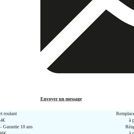
Envoyer un message
t roulant
Remplace
44€
à 
 Garantie 10 ans
Réag
286€
à 