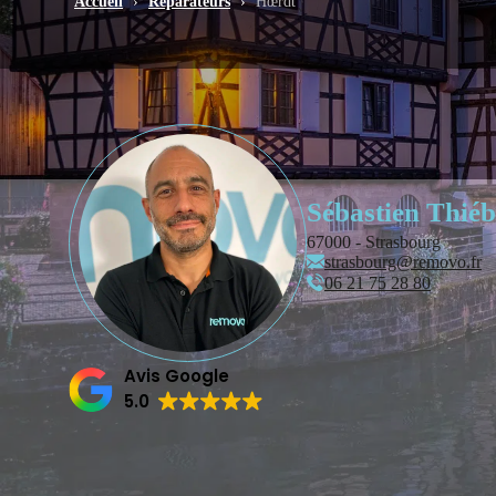
Accueil
›
Réparateurs
›
Hœrdt
Sébastien Thié
67000 - Strasbourg
strasbourg@removo.fr
‭06 21 75 28 80‬
Avis Google
5.0