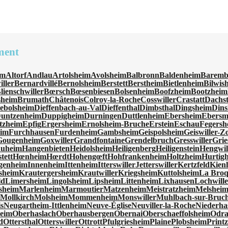
ment
im
Altorf
Andlau
Artolsheim
Avolsheim
Balbronn
Baldenheim
Baremb
ller
Bernardvillé
Bernolsheim
Berstett
Berstheim
Bietlenheim
Bilwis
lienschwiller
Bœrsch
Bœsenbiesen
Bolsenheim
Boofzheim
Bootzheim
sheim
Brumath
Châtenois
Colroy-la-Roche
Cosswiller
Crastatt
Dachst
ebolsheim
Dieffenbach-au-Val
Dieffenthal
Dimbsthal
Dingsheim
Dins
untzenheim
Duppigheim
Durningen
Duttlenheim
Ebersheim
Ebersm
tzheim
Epfig
Ergersheim
Ernolsheim-Bruche
Erstein
Eschau
Fegersh
eim
Furchhausen
Furdenheim
Gambsheim
Geispolsheim
Geiswiller-
Gougenheim
Goxwiller
Grandfontaine
Grendelbruch
Gresswiller
Grie
huheim
Hangenbieten
Heidolsheim
Heiligenberg
Heiligenstein
Hengwil
tett
Hœnheim
Hœrdt
Hohengœft
Hohfrankenheim
Holtzheim
Hurtig
genheim
Innenheim
Ittenheim
Itterswiller
Jetterswiller
Kertzfeld
Kien
sheim
Krautergersheim
Krautwiller
Kriegsheim
Kuttolsheim
La Bro
ld
Limersheim
Lingolsheim
Lipsheim
Littenheim
Lixhausen
Lochwille
sheim
Marlenheim
Marmoutier
Matzenheim
Meistratzheim
Melshei
m
Mollkirch
Molsheim
Mommenheim
Monswiller
Muhlbach-sur-Bruc
s
Neugartheim-Ittlenheim
Neuve-Église
Neuviller-la-Roche
Niederha
eim
Oberhaslach
Oberhausbergen
Obernai
Oberschaeffolsheim
Odra
d
Ottersthal
Otterswiller
Ottrott
Pfulgriesheim
Plaine
Plobsheim
Print