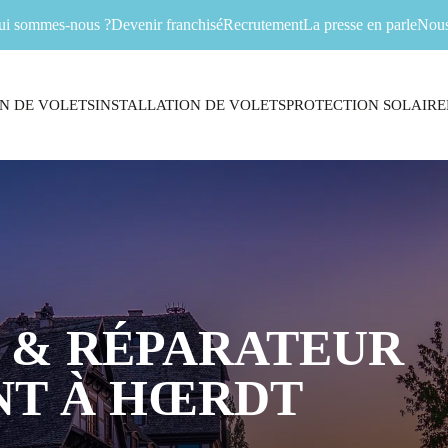
ui sommes-nous ?
Devenir franchisé
Recrutement
La presse en parle
Nous
N DE VOLETS
INSTALLATION DE VOLETS
PROTECTION SOLAIRE
 & RÉPARATEUR
NT À HŒRDT