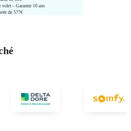
e volet – Garantie 10 ans
artir de 577€
ché