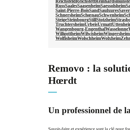
Reichsfeld
Reichstett
Reinhardsmunste
Russ
Saales
Saasenheim
Saessolsheim
Sa
Saint-Pierre-Bois
Sand
Saulxures
Save
Schnersheim
Schœnau
Schwenheim
Sc
Steige
Steinbourg
Still
Stotzheim
Strasb
Truchtersheim
Urbeis
Urmatt
Uttenhe
Wangenbourg-Engenthal
Wasselonne
Willgottheim
Wilwisheim
Wingersheim 
Wolfisheim
Wolschheim
Wolxheim
Zeh
Removo : la soluti
Hœrdt
Un professionnel de l
Savoir-faire et expérience sont la clé pour f