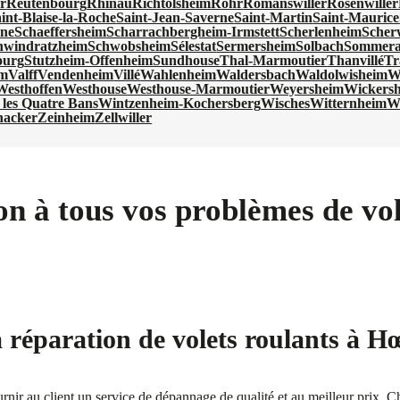
r
Reutenbourg
Rhinau
Richtolsheim
Rohr
Romanswiller
Rosenwiller
int-Blaise-la-Roche
Saint-Jean-Saverne
Saint-Martin
Saint-Maurice
rne
Schaeffersheim
Scharrachbergheim-Irmstett
Scherlenheim
Scherw
hwindratzheim
Schwobsheim
Sélestat
Sermersheim
Solbach
Sommer
ourg
Stutzheim-Offenheim
Sundhouse
Thal-Marmoutier
Thanvillé
Tr
im
Valff
Vendenheim
Villé
Wahlenheim
Waldersbach
Waldolwisheim
W
Westhoffen
Westhouse
Westhouse-Marmoutier
Weyersheim
Wickersh
les Quatre Bans
Wintzenheim-Kochersberg
Wisches
Witternheim
W
nacker
Zeinheim
Zellwiller
on à tous vos problèmes de vol
a réparation de volets roulants à H
ournir au client un service de dépannage de qualité et au meilleur prix. 