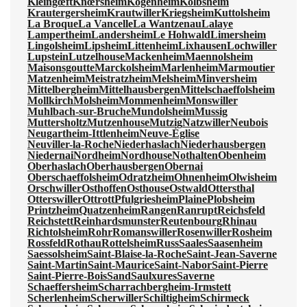
Kleingœft
Knœrsheim
Kogenheim
Kolbsheim
Krautergersheim
Krautwiller
Kriegsheim
Kuttolsheim
La Broque
La Vancelle
La Wantzenau
Lalaye
Lampertheim
Landersheim
Le Hohwald
Limersheim
Lingolsheim
Lipsheim
Littenheim
Lixhausen
Lochwiller
Lupstein
Lutzelhouse
Mackenheim
Maennolsheim
Maisonsgoutte
Marckolsheim
Marlenheim
Marmoutier
Matzenheim
Meistratzheim
Melsheim
Minversheim
Mittelbergheim
Mittelhausbergen
Mittelschaeffolsheim
Mollkirch
Molsheim
Mommenheim
Monswiller
Muhlbach-sur-Bruche
Mundolsheim
Mussig
Muttersholtz
Mutzenhouse
Mutzig
Natzwiller
Neubois
Neugartheim-Ittlenheim
Neuve-Église
Neuviller-la-Roche
Niederhaslach
Niederhausbergen
Niedernai
Nordheim
Nordhouse
Nothalten
Obenheim
Oberhaslach
Oberhausbergen
Obernai
Oberschaeffolsheim
Odratzheim
Ohnenheim
Olwisheim
Orschwiller
Osthoffen
Osthouse
Ostwald
Ottersthal
Otterswiller
Ottrott
Pfulgriesheim
Plaine
Plobsheim
Printzheim
Quatzenheim
Rangen
Ranrupt
Reichsfeld
Reichstett
Reinhardsmunster
Reutenbourg
Rhinau
Richtolsheim
Rohr
Romanswiller
Rosenwiller
Rosheim
Rossfeld
Rothau
Rottelsheim
Russ
Saales
Saasenheim
Saessolsheim
Saint-Blaise-la-Roche
Saint-Jean-Saverne
Saint-Martin
Saint-Maurice
Saint-Nabor
Saint-Pierre
Saint-Pierre-Bois
Sand
Saulxures
Saverne
Schaeffersheim
Scharrachbergheim-Irmstett
Scherlenheim
Scherwiller
Schiltigheim
Schirmeck