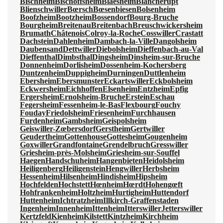
Bischheim
Bischoffsheim
Blaesheim
Blancherupt
Blienschwiller
Bœrsch
Bœsenbiesen
Bolsenheim
Boofzheim
Bootzheim
Bossendorf
Bourg-Bruche
Bourgheim
Breitenau
Breitenbach
Breuschwickersheim
Brumath
Châtenois
Colroy-la-Roche
Cosswiller
Crastatt
Dachstein
Dahlenheim
Dambach-la-Ville
Dangolsheim
Daubensand
Dettwiller
Diebolsheim
Dieffenbach-au-Val
Dieffenthal
Dimbsthal
Dingsheim
Dinsheim-sur-Bruche
Donnenheim
Dorlisheim
Dossenheim-Kochersberg
Duntzenheim
Duppigheim
Durningen
Duttlenheim
Ebersheim
Ebersmunster
Eckartswiller
Eckbolsheim
Eckwersheim
Eichhoffen
Elsenheim
Entzheim
Epfig
Ergersheim
Ernolsheim-Bruche
Erstein
Eschau
Fegersheim
Fessenheim-le-Bas
Flexbourg
Fouchy
Fouday
Friedolsheim
Friesenheim
Furchhausen
Furdenheim
Gambsheim
Geispolsheim
Geiswiller-Zœbersdorf
Gerstheim
Gertwiller
Geudertheim
Gottenhouse
Gottesheim
Gougenheim
Goxwiller
Grandfontaine
Grendelbruch
Gresswiller
Griesheim-près-Molsheim
Griesheim-sur-Souffel
Haegen
Handschuheim
Hangenbieten
Heidolsheim
Heiligenberg
Heiligenstein
Hengwiller
Herbsheim
Hessenheim
Hilsenheim
Hindisheim
Hipsheim
Hochfelden
Hochstett
Hœnheim
Hœrdt
Hohengœft
Hohfrankenheim
Holtzheim
Hurtigheim
Huttendorf
Huttenheim
Ichtratzheim
Illkirch-Graffenstaden
Ingenheim
Innenheim
Ittenheim
Itterswiller
Jetterswiller
Kertzfeld
Kienheim
Kilstett
Kintzheim
Kirchheim