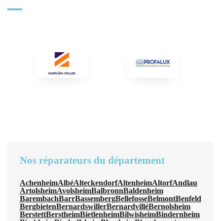
Nos réparateurs du département
Achenheim
Albé
Alteckendorf
Altenheim
Altorf
Andlau
Artolsheim
Avolsheim
Balbronn
Baldenheim
Barembach
Barr
Bassemberg
Bellefosse
Belmont
Benfeld
Bergbieten
Bernardswiller
Bernardvillé
Bernolsheim
Berstett
Berstheim
Bietlenheim
Bilwisheim
Bindernheim