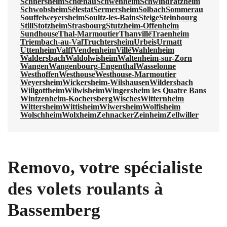
Schnersheim
Schœnau
Schwenheim
Schwindratzheim
Schwobsheim
Sélestat
Sermersheim
Solbach
Sommerau
Souffelweyersheim
Soultz-les-Bains
Steige
Steinbourg
Still
Stotzheim
Strasbourg
Stutzheim-Offenheim
Sundhouse
Thal-Marmoutier
Thanvillé
Traenheim
Triembach-au-Val
Truchtersheim
Urbeis
Urmatt
Uttenheim
Valff
Vendenheim
Villé
Wahlenheim
Waldersbach
Waldolwisheim
Waltenheim-sur-Zorn
Wangen
Wangenbourg-Engenthal
Wasselonne
Westhoffen
Westhouse
Westhouse-Marmoutier
Weyersheim
Wickersheim-Wilshausen
Wildersbach
Willgottheim
Wilwisheim
Wingersheim les Quatre Bans
Wintzenheim-Kochersberg
Wisches
Witternheim
Wittersheim
Wittisheim
Wiwersheim
Wolfisheim
Wolschheim
Wolxheim
Zehnacker
Zeinheim
Zellwiller
Removo, votre spécialiste
des volets roulants à
Bassemberg